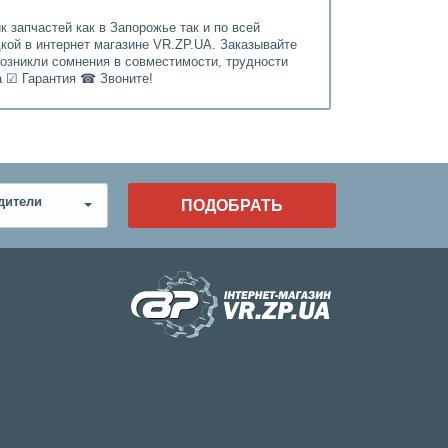
 запчастей как в Запорожье так и по всей
дкой в интернет магазине VR.ZP.UA. Заказывайте
возникли сомнения в совместимости, трудности
а ☑ Гарантия ☎ Звоните!
дители
ПОДОБРАТЬ