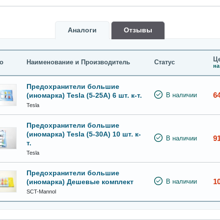
Аналоги
Oтзывы
Це
о
Наименование и Производитель
Статус
на
Предохранители большие
6
(иномарка) Tesla (5-25A) 6 шт. к-т.
В наличии
Tesla
Предохранители большие
(иномарка) Tesla (5-30A) 10 шт. к-
9
В наличии
т.
Tesla
Предохранители большие
1
(иномарка) Дешевые комплект
В наличии
SCT-Mannol