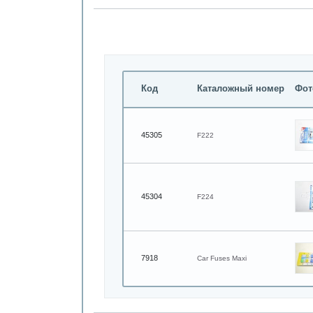
Код
Каталожный номер
Фот
45305
F222
45304
F224
7918
Car Fuses Maxi