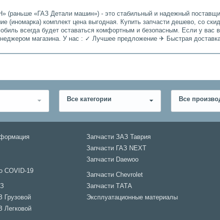
» (раньше «ГАЗ Детали машин») - это стабильный и надежный поставщик
е (иномарка) комплект цена выгодная. Купить запчасти дешево, со ски
мобиль всегда будет оставаться комфортным и безопасным. Если у вас 
енеджером магазина. У нас : ✓ Лучшее предложение ✈ Быстрая доставк
Все категории
Все произво
нформация
Запчасти ЗАЗ Таврия
Запчасти ГАЗ NEXT
Запчасти Daewoo
о COVID-19
Запчасти Chevrolet
АЗ
Запчасти ТАТА
З Грузовой
Эксплуатационные материалы
З Легковой