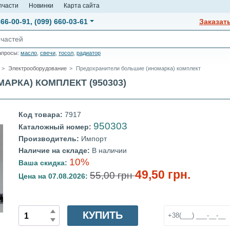
пчасти
Новинки
Карта сайта
666-00-91
,
(099) 660-03-61
Заказат
апросы:
масло
,
свечи
,
тосол
,
радиатор
Электрооборудование
Предохранители большие (иномарка) комплект
РКА) КОМПЛЕКТ (950303)
Код товара:
7917
950303
Каталожный номер:
Производитель:
Импорт
Наличие на складе:
В наличии
10%
Ваша скидка:
49,50 грн.
55,00 грн
Цена на 07.08.2026:
КУПИТЬ