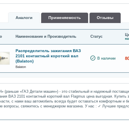
Аналоги
Применяемость
Oтзывы
Це
о
Наименование и Производитель
Статус
на
Распределитель зажигания ВАЗ
2101 контактный короткий вал
8
В наличии
(Balaton)
Balaton
» (раньше «ГАЗ Детали машин») - это стабильный и надежный поставщик
ния ВАЗ 2101 контактный короткий вал Flagmus цена выгодная. Купить з
части, с нами ваш автомобиль всегда будет оставаться комфортным и б
гие вопросы, свяжитесь с менеджером магазина. У нас : ✓ Лучшее пред