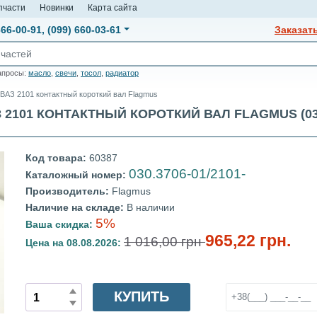
пчасти
Новинки
Карта сайта
666-00-91
,
(099) 660-03-61
Заказат
апросы:
масло
,
свечи
,
тосол
,
радиатор
ВАЗ 2101 контактный короткий вал Flagmus
101 КОНТАКТНЫЙ КОРОТКИЙ ВАЛ FLAGMUS (030. 
Код товара:
60387
030.3706-01/2101-
Каталожный номер:
Производитель:
Flagmus
Наличие на складе:
В наличии
5%
Ваша скидка:
965,22 грн.
1 016,00 грн
Цена на 08.08.2026:
КУПИТЬ