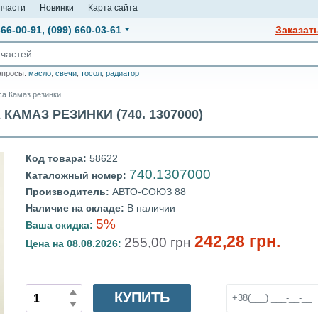
пчасти
Новинки
Карта сайта
666-00-91
,
(099) 660-03-61
Заказат
апросы:
масло
,
свечи
,
тосол
,
радиатор
са Камаз резинки
МАЗ РЕЗИНКИ (740. 1307000)
Код товара:
58622
740.1307000
Каталожный номер:
Производитель:
АВТО-СОЮЗ 88
Наличие на складе:
В наличии
5%
Ваша скидка:
242,28 грн.
255,00 грн
Цена на 08.08.2026:
КУПИТЬ