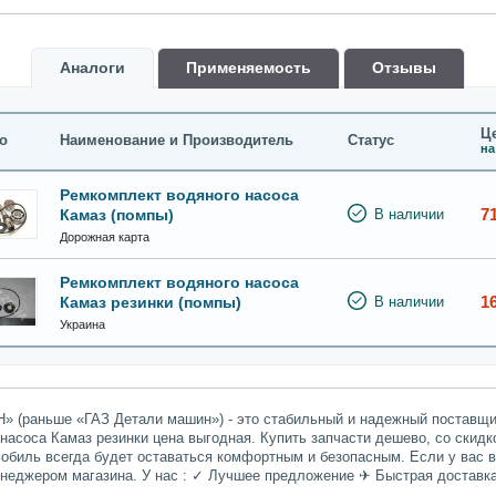
Аналоги
Применяемость
Oтзывы
Це
о
Наименование и Производитель
Статус
на
Ремкомплект водяного насоса
7
Камаз (помпы)
В наличии
Дорожная карта
Ремкомплект водяного насоса
1
Камаз резинки (помпы)
В наличии
Украина
» (раньше «ГАЗ Детали машин») - это стабильный и надежный поставщик
насоса Камаз резинки цена выгодная. Купить запчасти дешево, со скидк
мобиль всегда будет оставаться комфортным и безопасным. Если у вас 
енеджером магазина. У нас : ✓ Лучшее предложение ✈ Быстрая доставк