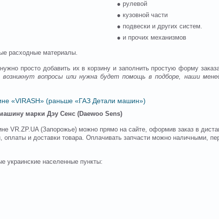
● рулевой
● кузовной части
● подвески и других систем.
● и прочих механизмов
ные расходные материалы.
 нужно просто добавить их в корзину и заполнить простую форму заказ
с возникнут вопросы или нужна будет помощь в подборе, наши ме
ине «VIRASH» (раньше «ГАЗ Детали машин»)
 машину марки Дэу Сенс (
Daewoo Sens
)
зине VR.ZP.UA (Запорожье) можно прямо на сайте, оформив заказ в дист
, оплаты и доставки товара. Оплачивать запчасти можно наличными, пе
е украинские населенные пункты: