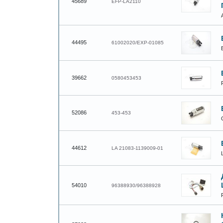
45689
EFP-LA2110
44495
61002020/EXP-01085
39662
0580453453
52086
453-453
44612
LA 21083-1139009-01
54010
96388930/96388928