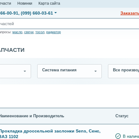
пчасти
Новинки
Карта сайта
666-00-91
,
(099) 660-03-61
Заказат
апросы:
масло
,
свечи
,
тосол
,
радиатор
АПЧАСТИ
Система питания
Все произво
Наименование и Производитель
Статус
Прокладка дроссельной заслонки Sens, Сенс,
ЗАЗ 1102
В налич