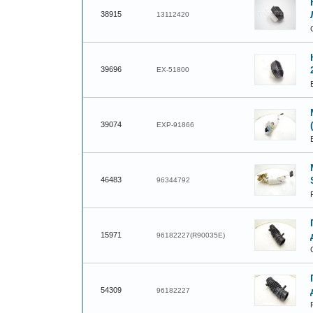
38915
13112420
39696
EX-51800
39074
EXP-91866
46483
96344792
15971
96182227(R90035E)
54309
96182227