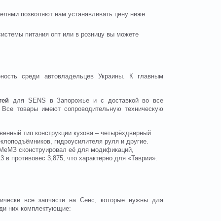
телями позволяют нам устанавливать цену ниже
истемы питания опт или в розницу вы можете
рность среди автовладельцев Украины. К главным
тей
для SENS в Запорожье и с доставкой во все
. Все товары имеют сопроводительную техническую
венный тип конструкции кузова – четырёхдверный
еклоподъёмников, гидроусилителя руля и другие.
о МеМЗ сконструировал её для модификаций,
 в противовес 3,875, что характерно для «Таврии».
ически все запчасти на Сенс, которые нужны для
еди них комплектующие: