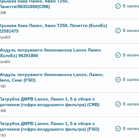
Крышка бака Ланос, Авео Т250,
Лачетти/96351800(CRB)
В налич
CRB
Крышка бака Ланос, Авео Т250, Лачетти (EuroEx)
22591475
В налич
EuroEX
Модуль погружного бензонасоса Lanos Ланос
(EuroEx) 96291866
В налич
EuroEX
Модуль погружного бензонасоса Lanos, Ланос,
Sens, Сенс (FSO)
В налич
FSO
Патрубок ДМРВ Lanos, Ланос 1, 5 в сборе с
датчиком (гофра воздушного фильтра) (CRB)
В налич
CRB
Патрубок ДМРВ Lanos, Ланос 1, 5 в сборе с
датчиком (гофра воздушного фильтра) (FSO)
В налич
FSO