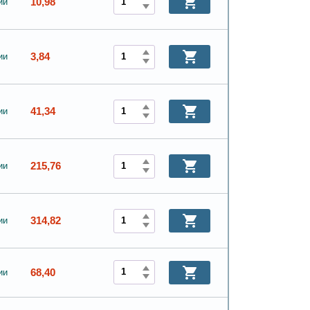
10,98
ии
3,84
ии
41,34
ии
215,76
ии
314,82
ии
68,40
ии