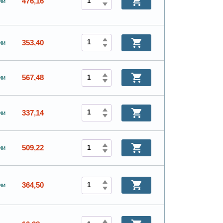
476,16
ии
353,40
ии
567,48
ии
337,14
ии
509,22
ии
364,50
ии