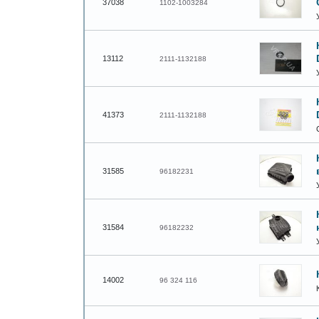
37038
1102-1003284
13112
2111-1132188
41373
2111-1132188
31585
96182231
31584
96182232
14002
96 324 116