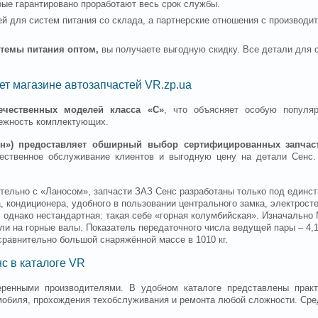
рые гарантировано проработают весь срок службы.
й для систем питания со склада, а партнерские отношения с производи
темы питания оптом,
вы получаете выгодную скидку. Все детали для с
ет магазине автозапчастей VR.zp.ua
чественных моделей класса «С»
, что объясняет особую популя
дежность комплектующих.
н») предоставляет обширный выбор сертифицированных запчас
ественное обслуживание клиентов и выгодную цену на детали Сенс
ительно с «Ланосом», запчасти ЗАЗ Сенс разработаны только под единст
, кондиционера, удобного в пользовании центрального замка, электрост
 однако нестандартная: такая себе «горная колумбийская». Изначальн
 на горные валы. Показатель передаточного числа ведущей пары – 4,13
 сравнительно большой снаряжённой массе в 1010 кг.
с в каталоге VR
еренными производителями. В удобном каталоге представлены практ
мобиля, прохождения техобслуживания и ремонта любой сложности. Ср