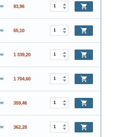
93,96
ии
65,10
ии
1 339,20
ии
1 704,60
ии
359,46
ии
362,28
ии