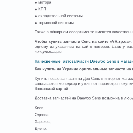
● мотора
● КПП
● охладительной системы
● тормозной системы
Также в обширном ассортименте имеются качествен
Чтобы купить запчасти Сенс на сайте «VR.zp.ua»
,
одному из указанных на сайте номеров.
Если у ва
консультацию.
Качесвенные автозапчасти Daewoo Sens в магаз
Как купить на Украине оригинальные запчасти на
Купить новые запчасти на Део Сенс в интернет-мага
связывается менеджер и уточняет параметры покупки
банковской картой.
Доставка запчастей на
Daewoo Sens
возможна в любы
Киев;
Одесса;
Харьков;
Днепр;