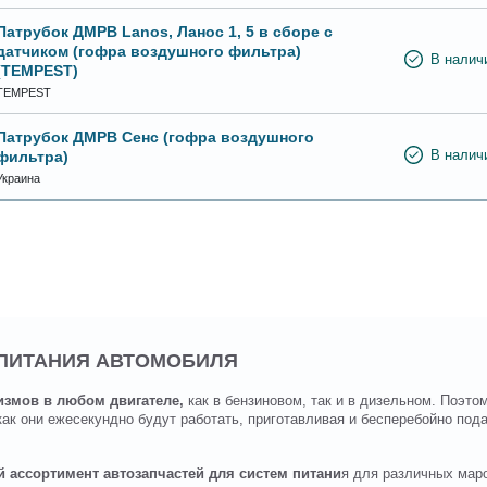
Патрубок ДМРВ Lanos, Ланос 1, 5 в сборе с
датчиком (гофра воздушного фильтра)
В налич
(TEMPEST)
TEMPEST
Патрубок ДМРВ Сенс (гофра воздушного
фильтра)
В налич
Украина
 ПИТАНИЯ АВТОМОБИЛЯ
измов в любом двигателе,
как в бензиновом, так и в дизельном. Поэто
как они ежесекундно будут работать, приготавливая и бесперебойно по
 ассортимент автозапчастей для систем питани
я для различных мар