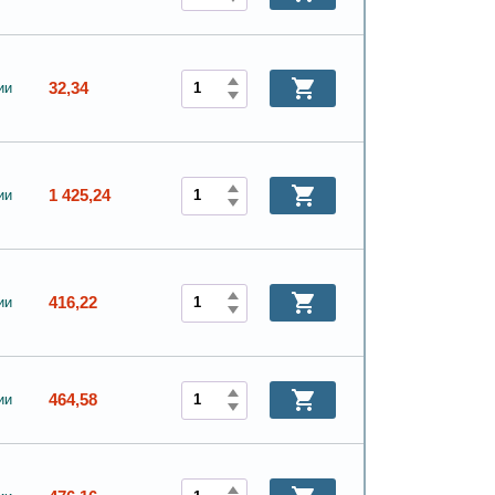
32,34
ии
1 425,24
ии
416,22
ии
464,58
ии