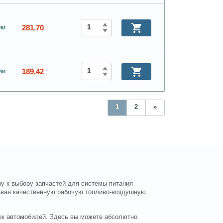
281,70
ии
189,42
ии
1
2
»
му к выбору запчастей для системы питания
давая качественную рабочую топливо-воздушную
ок автомобилей. Здесь вы можете абсолютно