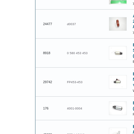
24477
d0037
8918
0 580 453 453
29742
FP453-453
176
4001-0004