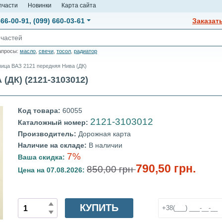
пчасти
Новинки
Карта сайта
666-00-91
,
(099) 660-03-61
Заказат
апросы:
масло
,
свечи
,
тосол
,
радиатор
ица ВАЗ 2121 передняя Нива (ДК)
ДК) (2121-3103012)
Код товара:
60055
2121-3103012
Каталожный номер:
Производитель:
Дорожная карта
Наличие на складе:
В наличии
7%
Ваша скидка:
790,50 грн.
850,00 грн
Цена на 07.08.2026:
КУПИТЬ