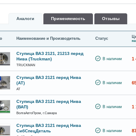
Аналоги
Применяемость
Oтзывы
Це
о
Наименование и Производитель
Статус
на
Ступица ВАЗ 2121, 21213 перед
1 
Нива (Truckman)
В наличии
TRUCKMAN
Ступица ВАЗ 2121 перед Нива
6
(АТ)
В наличии
АТ
Ступица ВАЗ 2121 перед Нива
1 
(ВАП)
В наличии
ВолгаАвтоПром, г.Самара
Ступица ВАЗ 2121 перед Нива
8
СибСпецДеталь
В наличии