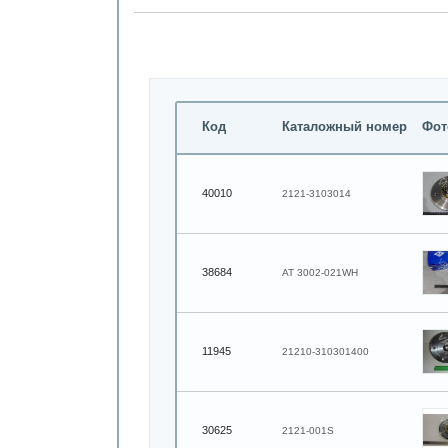
Код
Каталожный номер
Фот
40010
2121-3103014
38684
AT 3002-021WH
11945
21210-310301400
30625
2121-001S