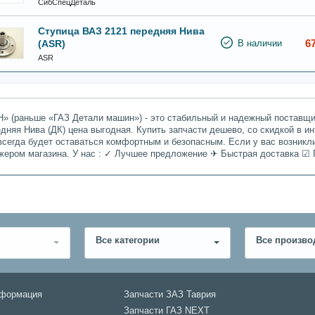
СибСпецДеталь
Ступица ВАЗ 2121 передняя Нива
6
(ASR)
В наличии
ASR
» (раньше «ГАЗ Детали машин») - это стабильный и надежный поставщик
дняя Нива (ДК) цена выгодная. Купить запчасти дешево, со скидкой в и
всегда будет оставаться комфортным и безопасным. Если у вас возникл
джером магазина. У нас : ✓ Лучшее предложение ✈ Быстрая доставка ☑ 
Все категории
Все произво
нформация
Запчасти ЗАЗ Таврия
Запчасти ГАЗ NEXT