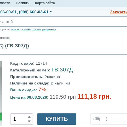
пчасти
Новинки
Карта сайта
666-00-91
,
(099) 660-03-61
Заказат
апросы:
масло
,
свечи
,
тосол
,
радиатор
втотрос)
 (ГВ-307Д)
Код товара:
12714
ГВ-307Д
Каталожный номер:
Производитель:
Украина
Наличие на складе:
В наличии
7%
Ваша скидка:
111,18 грн.
119,50 грн
Цена на 06.08.2026:
КУПИТЬ