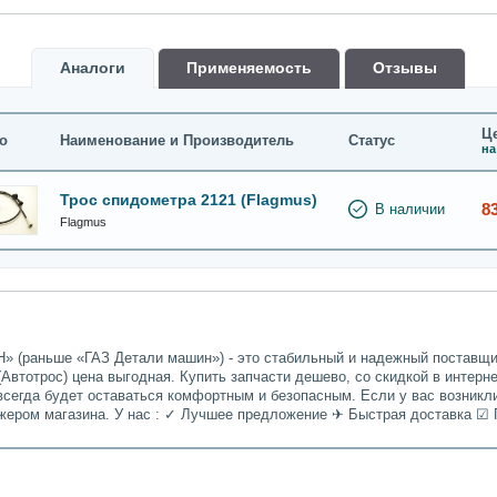
Аналоги
Применяемость
Oтзывы
Це
о
Наименование и Производитель
Статус
на
Трос спидометра 2121 (Flagmus)
8
В наличии
Flagmus
» (раньше «ГАЗ Детали машин») - это стабильный и надежный поставщик
(Автотрос) цена выгодная. Купить запчасти дешево, со скидкой в интерн
всегда будет оставаться комфортным и безопасным. Если у вас возникл
джером магазина. У нас : ✓ Лучшее предложение ✈ Быстрая доставка ☑ 