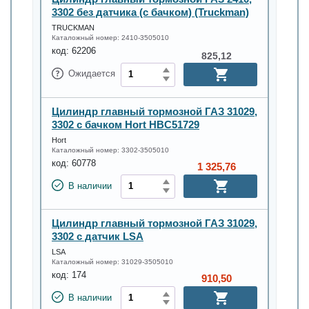
3302 без датчика (с бачком) (Truckman)
TRUCKMAN
Каталожный номер:
2410-3505010
код:
62206
825,12
Ожидается
Цилиндр главный тормозной ГАЗ 31029,
3302 с бачком Hort HBC51729
Hort
Каталожный номер:
3302-3505010
код:
60778
1 325,76
В наличии
Цилиндр главный тормозной ГАЗ 31029,
3302 с датчик LSA
LSA
Каталожный номер:
31029-3505010
код:
174
910,50
В наличии