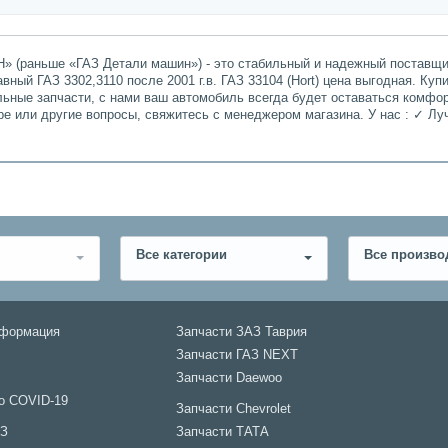
» (раньше «ГАЗ Детали машин») - это стабильный и надежный поставщик
ный ГАЗ 3302,3110 после 2001 г.в. ГАЗ 33104 (Hort) цена выгодная. Куп
льные запчасти, с нами ваш автомобиль всегда будет оставаться комфо
ре или другие вопросы, свяжитесь с менеджером магазина. У нас : ✓ 
Все категории
Все произво
нформация
Запчасти ЗАЗ Таврия
Запчасти ГАЗ NEXT
Запчасти Daewoo
о COVID-19
Запчасти Chevrolet
АЗ
Запчасти ТАТА