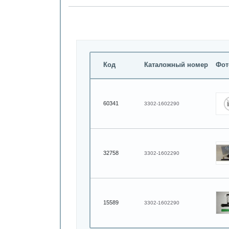
Код
Каталожный номер
Фот
60341
3302-1602290
32758
3302-1602290
15589
3302-1602290