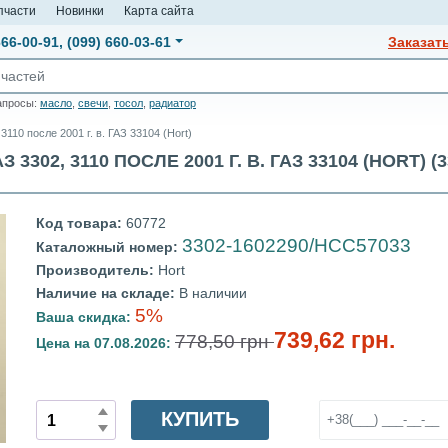
пчасти
Новинки
Карта сайта
666-00-91
,
(099) 660-03-61
Заказат
апросы:
масло
,
свечи
,
тосол
,
радиатор
110 после 2001 г. в. ГАЗ 33104 (Hort)
02, 3110 ПОСЛЕ 2001 Г. В. ГАЗ 33104 (HORT) (3
Код товара:
60772
3302-1602290/HCC57033
Каталожный номер:
Производитель:
Hort
Наличие на складе:
В наличии
5%
Ваша скидка:
739,62 грн.
778,50 грн
Цена на 07.08.2026:
КУПИТЬ