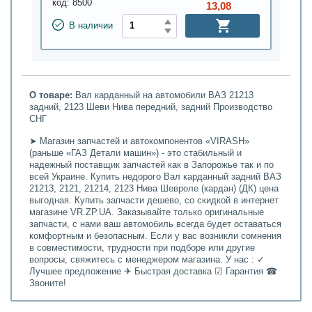
код:
8500
13,08
В наличии
О товаре:
Вал карданный на автомобили ВАЗ 21213
задний, 2123 Шеви Нива передний, задний Производство
СНГ
➤ Магазин запчастей и автокомпонентов «VIRASH»
(раньше «ГАЗ Детали машин») - это стабильный и
надежный поставщик запчастей как в Запорожье так и по
всей Украине. Купить недорого Вал карданный задний ВАЗ
21213, 2121, 21214, 2123 Нива Шевроле (кардан) (ДК) цена
выгодная. Купить запчасти дешево, со скидкой в интернет
магазине VR.ZP.UA. Заказывайте только оригинальные
запчасти, с нами ваш автомобиль всегда будет оставаться
комфортным и безопасным. Если у вас возникли сомнения
в совместимости, трудности при подборе или другие
вопросы, свяжитесь с менеджером магазина. У нас : ✓
Лучшее предложение ✈ Быстрая доставка ☑ Гарантия ☎
Звоните!