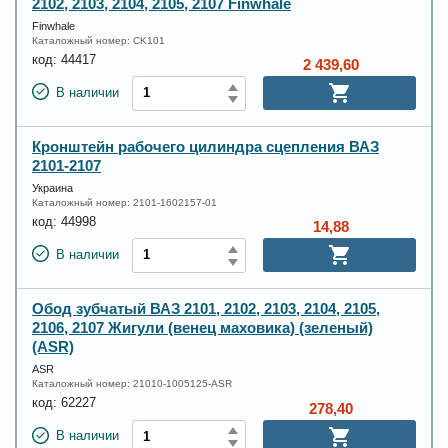
2102, 2103, 2104, 2105, 2107 Finwhale
Finwhale
Каталожный номер:
CK101
код:
44417
2 439,60
В наличии
Кронштейн рабочего цилиндра сцепления ВАЗ
2101-2107
Украина
Каталожный номер:
2101-1602157-01
код:
44998
14,88
В наличии
Обод зубчатый ВАЗ 2101, 2102, 2103, 2104, 2105,
2106, 2107 Жигули (венец маховика) (зеленый)
(ASR)
ASR
Каталожный номер:
21010-1005125-ASR
код:
62227
278,40
В наличии