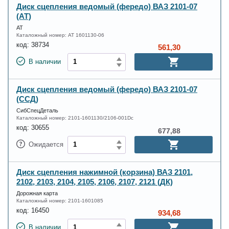
Диск сцепления ведомый (фередо) ВАЗ 2101-07
(АТ)
АТ
Каталожный номер:
AT 1601130-06
код:
38734
561,30
В наличии
Диск сцепления ведомый (фередо) ВАЗ 2101-07
(ССД)
СибСпецДеталь
Каталожный номер:
2101-1601130/2106-001Dc
код:
30655
677,88
Ожидается
Диск сцепления нажимной (корзина) ВАЗ 2101,
2102, 2103, 2104, 2105, 2106, 2107, 2121 (ДК)
Дорожная карта
Каталожный номер:
2101-1601085
код:
16450
934,68
В наличии