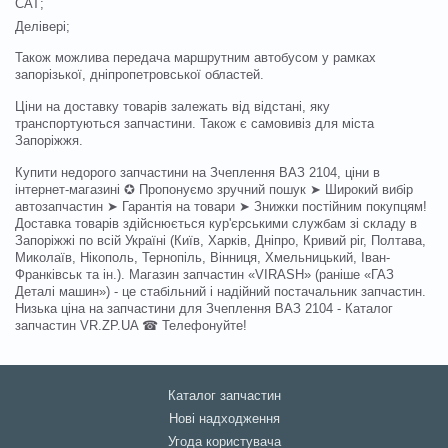
САТ;
Делівері;
Також можлива передача маршрутним автобусом у рамках
запорізької, дніпропетровської областей.
Ціни на доставку товарів залежать від відстані, яку
транспортуються запчастини. Також є самовивіз для міста
Запоріжжя.
Купити недорого запчастини на Зчеплення ВАЗ 2104, ціни в
інтернет-магазині ✪ Пропонуємо зручний пошук ➤ Широкий вибір
автозапчастин ➤ Гарантія на товари ➤ Знижки постійним покупцям!
Доставка товарів здійснюється кур'єрськими службам зі складу в
Запоріжжі по всій Україні (Київ, Харків, Дніпро, Кривий ріг, Полтава,
Миколаїв, Нікополь, Тернопіль, Вінниця, Хмельницький, Іван-
Франківськ та ін.). Магазин запчастин «VIRASH» (раніше «ГАЗ
Деталі машин») - це стабільний і надійний постачальник запчастин.
Низька ціна на запчастини для Зчеплення ВАЗ 2104 - Каталог
запчастин VR.ZP.UA ☎ Телефонуйте!
Каталог запчастин
Нові надходження
Угода користувача