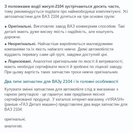
З поломками водії жигулі-2104 зустрічаються досить часто,
тому рекомендується подбати про найнеобхідніші комплектуючі. Усі
автозапчастини для ВАЗ 2104 діляться на три основні групи:
●
Оригінальні.
Виготовляє завод ВАЗ конвеєрним способом. Такі
деталі мають дуже високу якість і надійність, але коштують
дорожче.
●
Неоригінальні.
Найчастіше виробляються маловідомими
компаніями та їх якість набагато нижче. Деякі автомобілісти
віддають перевагу саме цій групі, завдяки доступній ціні.
●
Ліцензовані.
Аналогічні оригінальним по якості й витривалості,
мають необхідні сертифікати якості й зроблені по ліцензії заводу.
При цьому вартість таких запчастин трохи нижче оригінальних.
Два типи запчастин для ВАЗу 2104 і їх головні особливості
Купувати змінні запчастини для автомобіля слід в магазинах з
гарною репутацією - це гарантує вам придбання якісної
сертифікованої продукції. У каталозі інтернет-магазину «VIRASH»
(раніше «ГАЗ Деталі машин») представлені два види запчастин для
ВАЗ 2104:
оригінальні;
аналогові.