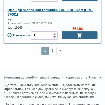
Циліндр зчеплення головний ВАЗ 2101 Hort (HBC
57001)
Hort
Каталоговий номер:
21010-160261000
код:
19046
561,96
В наявності
1
2
»
Зчеплення автомобіля: якісні запчастини для ремонту й заміни
Від того, наскільки зношене зчеплення, залежить не тільки
«правильна»
, і як наслідок, довгочасна експлуатація двигуна й
КПП Вашого автомобіля, але й комфортне перемикання передач.
Зчеплення достатньо складний механізм сучасного автомобіля.
- Запчастини для зчеплення дуже різноманітні, це обумовлено тим,