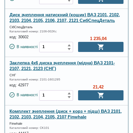
Диск зчеплення натискний (кошик) ВАЗ 2101, 2102,
2103, 2104, 2105, 2106, 2107, 2121 СибСпецДеталь
СібСпецДеталь
Каталоговий номер:
2106-002Kc
код:
30602
1 235,04
В наявності
Заклепка 4х6 диска зчеплення (мідна) ВАЗ 2101-
2107, 2121, 2123 (СНГ)
СНГ
Каталоговий номер:
2101-1601295
код:
42977
21,42
В наявності
Комплект зчеплення (диск + корз + підш) ВАЗ 2101,
2102, 2103, 2104, 2105, 2107 Finwhale
Finwhale
Каталоговий номер:
CK101