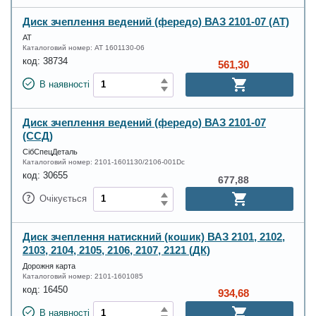
Диск зчеплення ведений (фередо) ВАЗ 2101-07 (АТ)
АТ
Каталоговий номер:
AT 1601130-06
код:
38734
561,30
В наявності
Диск зчеплення ведений (фередо) ВАЗ 2101-07
(ССД)
СібСпецДеталь
Каталоговий номер:
2101-1601130/2106-001Dc
код:
30655
677,88
Очікується
Диск зчеплення натискний (кошик) ВАЗ 2101, 2102,
2103, 2104, 2105, 2106, 2107, 2121 (ДК)
Дорожня карта
Каталоговий номер:
2101-1601085
код:
16450
934,68
В наявності