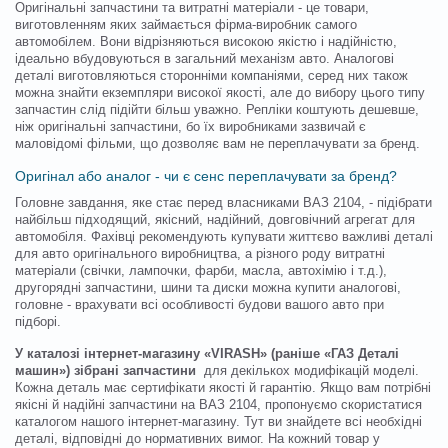
Оригінальні запчастини та витратні матеріали - це товари,
виготовленням яких займається фірма-виробник самого
автомобілем. Вони відрізняються високою якістю і надійністю,
ідеально вбудовуються в загальний механізм авто. Аналогові
деталі виготовляються сторонніми компаніями, серед них також
можна знайти екземпляри високої якості, але до вибору цього типу
запчастин слід підійти більш уважно. Репліки коштують дешевше,
ніж оригінальні запчастини, бо їх виробниками зазвичай є
маловідомі фільми, що дозволяє вам не переплачувати за бренд.
Оригінал або аналог - чи є сенс переплачувати за бренд?
Головне завдання, яке стає перед власниками ВАЗ 2104, - підібрати
найбільш підходящий, якісний, надійний, довговічний агрегат для
автомобіля. Фахівці рекомендують купувати життєво важливі деталі
для авто оригінального виробництва, а різного роду витратні
матеріали (свічки, лампочки, фарби, масла, автохімію і т.д.),
другорядні запчастини, шини та диски можна купити аналогові,
головне - врахувати всі особливості будови вашого авто при
підборі.
У каталозі інтернет-магазину «VIRASH» (раніше «ГАЗ Деталі
машин») зібрані запчастини
для декількох модифікацій моделі.
Кожна деталь має сертифікати якості й гарантію. Якщо вам потрібні
якісні й надійні запчастини на ВАЗ 2104, пропонуємо скористатися
каталогом нашого інтернет-магазину. Тут ви знайдете всі необхідні
деталі, відповідні до нормативних вимог. На кожний товар у