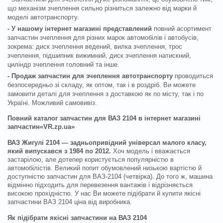
що механізм зчеплення сильно різниться залежно від марки й
моделі автотранспорту.
- У нашому інтернет магазині представлений
повний асортимент
запчастин зчеплення для різних марок автомобілів і автобусів,
зокрема: диск зчеплення ведений, вилка зчеплення, трос
зчеплення, підшипник вижимний, диск зчеплення натискний,
циліндр зчеплення головний та інше.
- Продаж запчастин для зчеплення автотранспорту
проводиться
безпосередньо зі складу, як оптом, так і в роздріб. Ви можете
замовити деталі для зчеплення з доставкою як по місту, так і по
Україні. Можливий самовивіз.
Повний каталог запчастин для ВАЗ 2104 в інтернет магазині
запчастин«VR.zp.ua»
ВАЗ Жигулі 2104 — задньопривідний універсал малого класу,
який випускався з 1984 по 2012.
Хоч модель і вважається
застарілою, але дотепер користується популярністю в
автомобілістів. Великий попит обумовлений низькою вартістю й
доступністю запчастин для ВАЗ-2104 (четвірка). До того ж, машина
відмінно підходить для перевезення вантажів і відрізняється
високою прохідністю. У нас Ви можете підібрати й купити якісні
запчастини ВАЗ 2104 ціна від виробника.
Як підібрати якісні запчастини на ВАЗ 2104