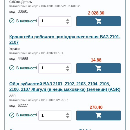
СібСпецДеталь
Каталоговий номер:
2106-160100086/2106-K00Ch
код:
30691
2 028,30
В наявності
Кронштейн робочого циліндра зчеплення ВАЗ 2101-
2107
Україна
Каталоговий номер:
2101-1602157-01
код:
44998
14,88
В наявності
Обід зубчастий ВАЗ 2101, 2102, 2103, 2104, 2105,
2106, 2107 Жигулі (вінець маховика) (зелений) (ASR)
ASR
Каталоговий номер:
21010-1005125-ASR
код:
62227
278,40
В наявності