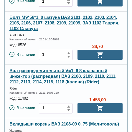
В наличии
Болт М9*56*1. 0 шатуна ВАЗ 2101, 2102, 2103, 2104,
2105, 2106, 2107, 2108, 2109, 21099, ЗАЗ 1102 Таврия,
1103 Славута
АВТОВАЗ
Каталожный номер:
2101-1004062
код:
8526
38,70
В наличии
Вал распределительный V=1. 6 8 клапанный
инжектор (распредвал) ВАЗ 2108, 2109, 2110, 2111,
2112, 2113, 2114, 2115, 1118 (Калина) (Rider)
Rider
Каталожный номер:
2111-1006010
код:
11482
1 455,00
В наличии
Вкладыши корень ВАЗ 2108-09 0, 75 (Мелитополь)
Украина