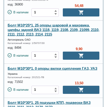
код:
36900
54,48
В наличии
Болт М10*25*1. 25 опоры шаровой и маховика,
цапфы задней ВАЗ 1118, 1119, 2108, 2109, 21099, 2110,
2111, 2112, 2113, 2114, 2115
Автонормаль ОАО
Каталожный номер:
1/59707/30
код:
8494
9,90
В наличии
Болт М10*30*1. 0 опоры вилки сцепления ГАЗ, УАЗ
Украина
Каталожный номер:
201521-П8
код:
71502
13,50
В наличии
Болт М10*30*1. 25 подушки КПП, подвески ВАЗ