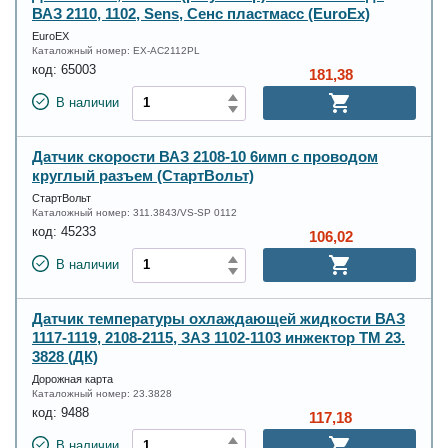
ВАЗ 2110, 1102, Sens, Сенс пластмасс (EuroEx)
EuroEX
Каталожный номер:
EX-AC2112PL
код:
65003
181,38
В наличии
Датчик скорости ВАЗ 2108-10 6имп с проводом
круглый разъем (СтартВольт)
СтартВольт
Каталожный номер:
311.3843/VS-SP 0112
код:
45233
106,02
В наличии
Датчик температуры охлаждающей жидкости ВАЗ
1117-1119, 2108-2115, ЗАЗ 1102-1103 инжектор ТМ 23.
3828 (ДК)
Дорожная карта
Каталожный номер:
23.3828
код:
9488
117,18
В наличии