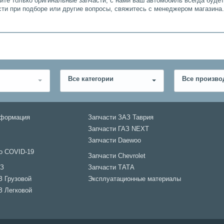
айте только оригинальные запчасти, с нами ваш автомобиль всегда буде
сти при подборе или другие вопросы, свяжитесь с менеджером магазина
Все категории
Все произво
нформация
Запчасти ЗАЗ Таврия
Запчасти ГАЗ NEXT
Запчасти Daewoo
о COVID-19
Запчасти Chevrolet
АЗ
Запчасти ТАТА
З Грузовой
Эксплуатационные материалы
З Легковой