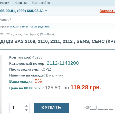
пчасти
Новинки
Карта сайта
666-00-91
,
(099) 660-03-61
Заказат
апросы:
масло
,
свечи
,
тосол
,
радиатор
11, 2112 , Sens, Сенс (крест) (Shin Kum)
ВАЗ 2109, 2110, 2111, 2112 , SENS, СЕНС (КРЕС
Код товара:
45238
2112-1148200
Каталожный номер:
Производитель:
КОРЕЯ
Наличие на складе:
В наличии
5%
Ваша скидка:
119,28 грн.
125,50 грн
Цена на 08.08.2026:
КУПИТЬ