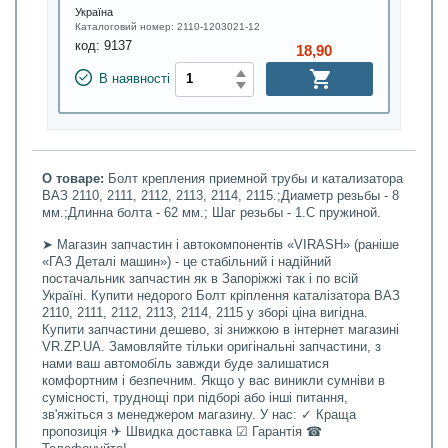
Україна
Каталоговий номер:
2110-1203021-12
код:
9137
18,90
В наявності
О товаре:
Болт крепления приемной трубы и катализатора
ВАЗ 2110, 2111, 2112, 2113, 2114, 2115.;Диаметр резьбы - 8
мм.;Длинна болта - 62 мм.; Шаг резьбы - 1.С пружиной.
➤ Магазин запчастин і автокомпонентів «VIRASH» (раніше
«ГАЗ Деталі машин») - це стабільний і надійний
постачальник запчастин як в Запоріжжі так і по всій
Україні. Купити недорого Болт кріплення каталізатора ВАЗ
2110, 2111, 2112, 2113, 2114, 2115 у зборі ціна вигідна.
Купити запчастини дешево, зі знижкою в інтернет магазині
VR.ZP.UA. Замовляйте тільки оригінальні запчастини, з
нами ваш автомобіль завжди буде залишатися
комфортним і безпечним. Якщо у вас виникли сумніви в
сумісності, труднощі при підборі або інші питання,
зв'яжіться з менеджером магазину. У нас: ✓ Краща
пропозиція ✈ Швидка доставка ☑ Гарантія ☎