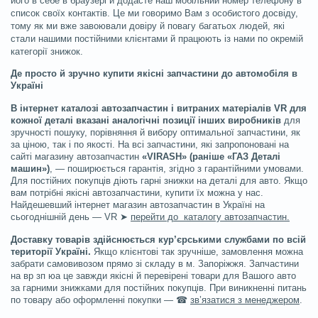
його в себе в браузері й додасте наш мобільний номер телефону в
список своїх контактів. Це ми говоримо Вам з особистого досвіду,
тому як ми вже завоювали довіру й повагу багатьох людей, які
стали нашими постійними клієнтами й працюють із нами по окремій
категорії знижок.
Де просто й зручно купити якісні запчастини до автомобіля в
Україні
В інтернет каталозі автозапчастин і витраних матеріалів VR для
кожної деталі вказані аналогічні позиції інших виробників
для
зручності пошуку, порівняння й вибору оптимальної запчастини, як
за ціною, так і по якості. На всі запчастини, які запропоновані на
сайті магазину автозапчастин
«VIRASH» (раніше «ГАЗ Деталі
машин»)
, — поширюється гарантія, згідно з гарантійними умовами.
Для постійних покупців діють гарні знижки на деталі для авто. Якщо
вам потрібні якісні автозапчастини, купити їх можна у нас.
Найдешевший інтернет магазин автозапчастин в Україні на
сьогоднішній день — VR ➤
перейти до каталогу автозапчастин.
Доставку товарів здійснюється кур’єрськими службами по всій
території Україні.
Якщо клієнтові так зручніше, замовлення можна
забрати самовивозом прямо зі складу в м. Запоріжжя. Запчастини
на вр зп юа це завжди якісні й перевірені товари для Вашого авто
за гарними знижками для постійних покупців. При виникненні питань
по товару або оформленні покупки — ☎
зв’язатися з менеджером
.