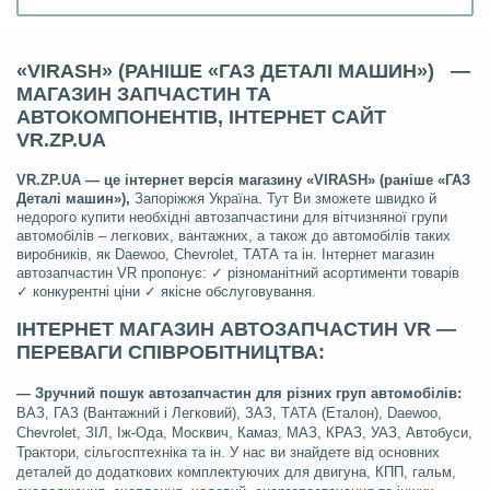
«VIRASH» (РАНІШЕ
«ГАЗ ДЕТАЛІ МАШИН») —
МАГАЗИН ЗАПЧАСТИН ТА
АВТОКОМПОНЕНТІВ, ІНТЕРНЕТ САЙТ
VR.ZP.UA
VR.ZP.UA — це інтернет версія магазину «VIRASH» (раніше «ГАЗ
Деталі машин»),
Запоріжжя Україна. Тут Ви зможете швидко й
недорого купити необхідні автозапчастини для вітчизняної групи
автомобілів – легкових, вантажних, а також до автомобілів таких
виробників, як Daewoo, Chevrolet, ТАТА та ін. Інтернет магазин
автозапчастин VR пропонує: ✓ різноманітний асортименти товарів
✓ конкурентні ціни ✓ якісне обслуговування.
ІНТЕРНЕТ МАГАЗИН АВТОЗАПЧАСТИН VR —
ПЕРЕВАГИ СПІВРОБІТНИЦТВА:
— Зручний пошук автозапчастин для різних груп автомобілів:
ВАЗ, ГАЗ (Вантажний і Легковий), ЗАЗ, ТАТА (Еталон), Daewoo,
Chevrolet, ЗІЛ, Іж-Ода, Москвич, Камаз, МАЗ, КРАЗ, УАЗ, Автобуси,
Трактори, сільгосптехніка та ін. У нас ви знайдете від основних
деталей до додаткових комплектуючих для двигуна, КПП, гальм,