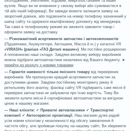
охолодження, зчеплення, ходовий, енергопостачання та інших
вузлів. Якщо ви не впевненні у своєму виборі або сумніваєтеся в
тій або іншій інформації, Ви завжди можете залишити заявку на
зворотний дзвінок, або подзвонити на номер телефону зазначений у
шапці сайту та одержати кваліфіковану допомогу від менеджера.
Так само в телефонному режимі ви зможете замовити товар і
оформити заявку на доставку.
—
Різноманітний асортименти запчастин і автокомпонентів
(Підшипники, Акумулятори, Автошини, Масла й ін.) у каталозі VR
«VIRASH» (раніше «ГАЗ Деталі машин»)
. Ми постійно розширюємо
й поповнюємо наші склади. Завдяки великому вибору виробників
можна підібрати автозапчастини незалежно від Вашого бюджету. ➤
перейти до розділу з новими товарами
— Гарантія наявності тільки якісного товару
від перевірених
виробників. Ми пропонуємо кращий асортименти запчастин за
доступними цінами. Завдяки постійному моніторингу ринку й
ретельному його аналізу, фахівці сайту VR підбирають самі якісні й
перевірені запчастини не забуваючи про їхню вартість. Тому Ви
зможете купити якісні й сертифіковані автозапчастини за вигідною
ціною в нашому магазині.
— Наші клієнти:
✓
Приватні автовласники
✓
Транспортні
компанії
✓
Автосервісні організації.
Наш магазин дуже радий
усім новим клієнтам у незалежності від обсягу замовлення й
частоти обігу, але зробивши покупку на нашому сайті, Ви збережете