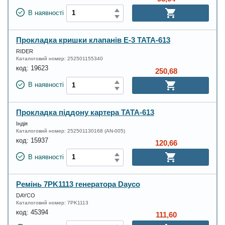
В наявності
Прокладка кришки клапанів Е-3 ТАТА-613
RIDER
Каталоговий номер:
252501155340
код:
19623
250,68
В наявності
Прокладка піддону картера ТАТА-613
Індія
Каталоговий номер:
252501130168 (AN-005)
код:
15937
120,66
В наявності
Ремінь 7PK1113 генератора Dayco
DAYCO
Каталоговий номер:
7PK1113
код:
45394
111,60