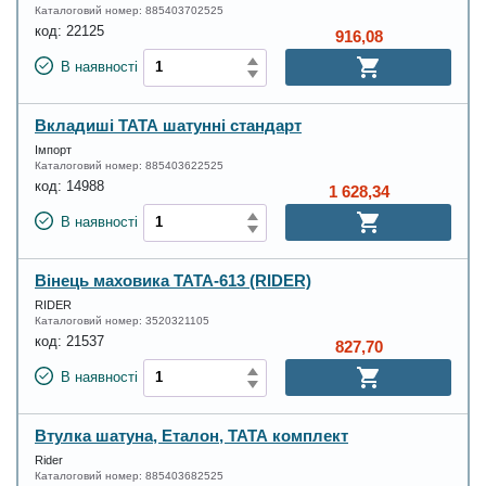
Каталоговий номер:
885403702525
код:
22125
916,08
В наявності
Вкладиші ТАТА шатунні стандарт
Імпорт
Каталоговий номер:
885403622525
код:
14988
1 628,34
В наявності
Вінець маховика ТАТА-613 (RIDER)
RIDER
Каталоговий номер:
3520321105
код:
21537
827,70
В наявності
Втулка шатуна, Еталон, ТАТА комплект
Rider
Каталоговий номер:
885403682525