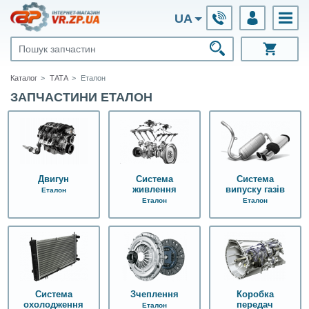
UA
Каталог
ТАТА
Еталон
ЗАПЧАСТИНИ ЕТАЛОН
Двигун
Система
Система
живлення
випуску газів
Еталон
Еталон
Еталон
Система
Зчеплення
Коробка
охолодження
передач
Еталон