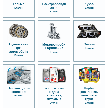
Гальма
Електрообладн
Кузов
ання
Еталон
Еталон
Еталон
Підшипники
Оптика
Металовироби
для
+ Кріплення
Еталон
автомобілів
Еталон
Еталон
Вентиляція та
Тосол, масла,
Фарба,
опалення
рідина
розчинник,
гальмівна,
шпаклівка,
Еталон
автохімія
грунт
Еталон
Еталон