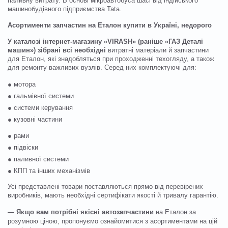
паливну витрату. В основі мікроавтобуса шасі від індійського
машинобудівного підприємства Tata.
Асортименти запчастин на Еталон купити в Україні, недорого
У каталозі інтернет-магазину «VIRASH» (раніше «ГАЗ Деталі
машин») зібрані всі необхідні
витратні матеріали й запчастини
для Еталон, які знадобляться при проходженні техогляду, а також
для ремонту важливих вузлів. Серед них комплектуючі для:
● мотора
● гальмівної системи
● системи керування
● кузовні частини
● рами
● підвіски
● паливної системи
● КПП та інших механізмів
Усі представлені товари поставляються прямо від перевірених
виробників, мають необхідні сертифікати якості й тривалу гарантію.
— Якщо вам потрібні якісні автозапчастини
на Еталон за
розумною ціною, пропонуємо ознайомитися з асортиментами на цій