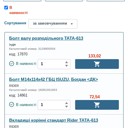
В
наявності
Сортування
за замовчуванням
Болт валу розподільного ТАТА-613
Індія
Каталоговий номер:
3129900004
код:
17870
133,02
В наявності
Болт М14х114х42 ГБЦ ISUZU, Богдан <ДК>
RIDER
Каталоговий номер:
16081001603
код:
14861
72,54
В наявності
Вкладиші корінні стандарт Rider ТАТА-613
RIDER