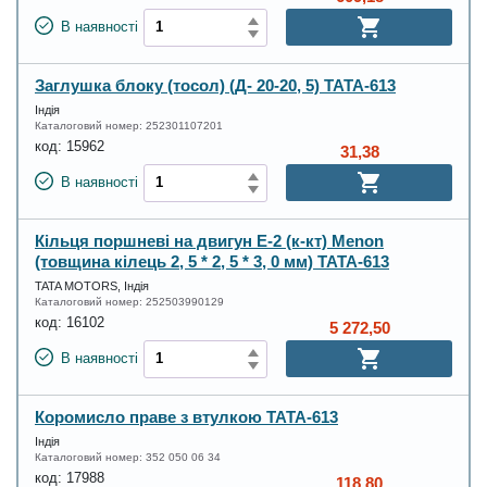
В наявності
Заглушка блоку (тосол) (Д- 20-20, 5) ТАТА-613
Індія
Каталоговий номер:
252301107201
код:
15962
31,38
В наявності
Кільця поршневі на двигун Е-2 (к-кт) Menon
(товщина кілець 2, 5 * 2, 5 * 3, 0 мм) ТАТА-613
TATA MOTORS, Індія
Каталоговий номер:
252503990129
код:
16102
5 272,50
В наявності
Коромисло праве з втулкою ТАТА-613
Індія
Каталоговий номер:
352 050 06 34
код:
17988
118,80