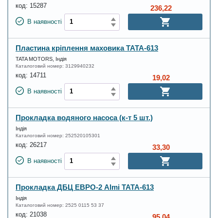
код:
15287
236,22
В наявності
Пластина кріплення маховика ТАТА-613
TATA MOTORS, Індія
Каталоговий номер:
3129940232
код:
14711
19,02
В наявності
Прокладка водяного насоса (к-т 5 шт.)
Індія
Каталоговий номер:
252520105301
код:
26217
33,30
В наявності
Прокладка ДБЦ ЕВРО-2 Almi ТАТА-613
Індія
Каталоговий номер:
2525 0115 53 37
код:
21038
95,04