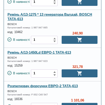
В наявності
Ремінь А/13-1275 * 13 генератора Валдай, BOSCH
ТАТА-613
BOSCH
Каталоговий номер:
1 987 947 665
код:
10462
240,90
В наявності
Ремінь А/13-1450Ld ЕВРО-1 ТАТА-613
BOSCH
Каталоговий номер:
1 987 947 623
код:
15259
321,78
В наявності
Розпилювач форсунки ЕВРО-2 ТАТА-613
BOSCH
Каталоговий номер:
F 002 C40 547
код:
16536
1 101,06