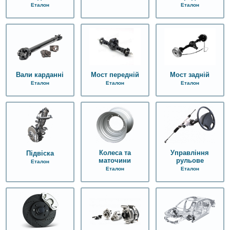
Еталон
Еталон
Вали карданні
Мост передній
Мост задній
Еталон
Еталон
Еталон
Колеса та
Управління
Підвіска
маточини
рульове
Еталон
Еталон
Еталон