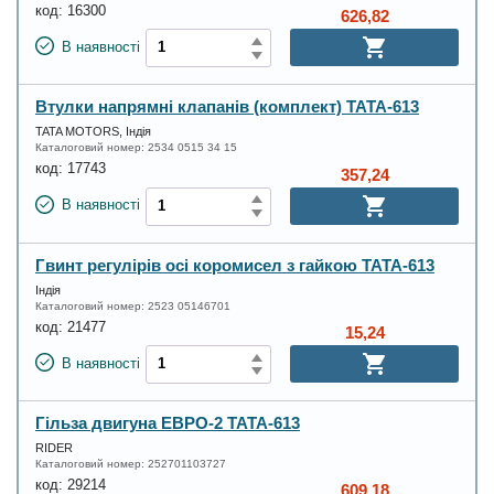
код:
16300
626,82
В наявності
Втулки напрямні клапанів (комплект) ТАТА-613
TATA MOTORS, Індія
Каталоговий номер:
2534 0515 34 15
код:
17743
357,24
В наявності
Гвинт регулірів осі коромисел з гайкою ТАТА-613
Індія
Каталоговий номер:
2523 05146701
код:
21477
15,24
В наявності
Гільза двигуна ЕВРО-2 ТАТА-613
RIDER
Каталоговий номер:
252701103727
код:
29214
609,18