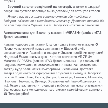
сторінці.
— Зручний каталог розділений на категорії,
а також є швидкий
пошук, що суттєво полегшує вибір деталей для автобуса Еталон.
—
Якщо у вас все ж таки виникли сумніви або труднощі з
добором, зв'яжіться з менеджером магазину. Доставка товарів діє
по всій території України, а в м. Запоріжжя можливий самовивіз.
Автозапчастини для Еталон у магазині «VIRASH» (раніше «ГАЗ
Деталі машин»)
Купити недорого запчастини Еталон - ціни в інтернет-магазині ✪
Пропонуємо зручний пошук запчастин ➤ Широкий вибір
автозапчастин ➤ Гарантія на товари ➤ Знижки постійним покупцям!
На деталі Еталон низька ціна - Каталог запчастин VR.ZP.UA
Магазин «VIRASH» (раніше «ГАЗ Деталі машин») - це стабільний і
надійний постачальник автозапчастин. З нами, ваш автомобіль
завжди буде залишатися комфортним і безпечним. Доставка
товарів здійснюється кур'єрськими службам зі складу в Запоріжжі
по всій Україні (Київ, Харків, Дніпро, Кривий ріг, Полтава, Миколаїв,
Нікополь, Тернопіль, Вінниця, Хмельницький, Івано-Франківськ та
ін.). Якщо у вас виникли труднощі з вибором, ви можете зв'язатися
безпосередньо з менеджером та отримати кваліфіковану допомогу -
☎ Телефонуйте!