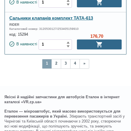
В наявності
Сальники клапанів комплект ТАТА-613
RIDER
Каталоговий номер:
3120530127/253405159910
код:
15294
176,70
В наявності
1
2
3
4
»
Якісні й надійні запчастини для автобусів Еталон в інтернет
каталозі «VR.zp.ua»
Еталон — мікроавтобус, який масово використовується для
перевезення пасажирів в Україні.
Збирають транспортний засіб у
Чернігові та Київській області починаючи з 2002 року, створюючи
всі нові модифікації, що поліпшують зручність, та знижують