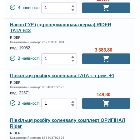
В наявності
Насос ГУР (гідропідсилювача керма) RIDER
ТАТА-613
RIDER
Каталоговий номер:
252723110103
код:
19082
3 583,80
В наявності
Півкільця розбігу коленвала ТАТА к-т рем. +1
RIDER
Каталоговий номер:
885403772525
код:
22371
148,80
В наявності
Півкільця розбігу коленвалу комплект ОРИГІНАЛ
Rider
RIDER
Каталоговий номер:
885403762525