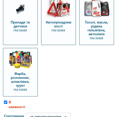
Автопрінадлеж
Тосол, масла,
Прилади та
ності
рідина
датчики
гальмівна,
ГАЗ 31029
ГАЗ 31029
автохімія
ГАЗ 31029
Фарба,
розчинник,
шпаклівка,
грунт
ГАЗ 31029
В
наявності
Сортування
за замовчуванням