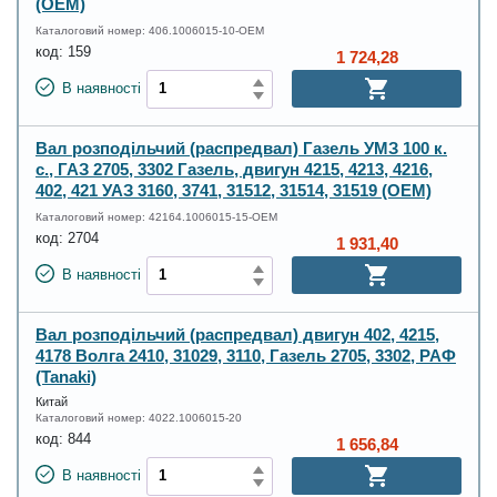
(OEM)
Каталоговий номер:
406.1006015-10-OEM
код:
159
1 724,28
В наявності
Вал розподільчий (распредвал) Газель УМЗ 100 к.
с., ГАЗ 2705, 3302 Газель, двигун 4215, 4213, 4216,
402, 421 УАЗ 3160, 3741, 31512, 31514, 31519 (OEM)
Каталоговий номер:
42164.1006015-15-OEM
код:
2704
1 931,40
В наявності
Вал розподільчий (распредвал) двигун 402, 4215,
4178 Волга 2410, 31029, 3110, Газель 2705, 3302, РАФ
(Tanaki)
Китай
Каталоговий номер:
4022.1006015-20
код:
844
1 656,84
В наявності