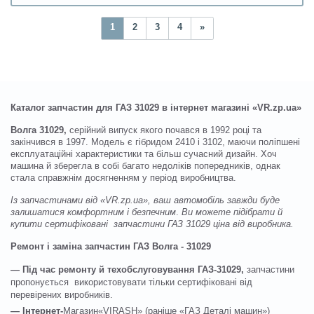
1
2
3
4
»
Каталог запчастин для ГАЗ 31029 в інтернет магазині «VR.zp.ua»
Волга 31029,
серійний випуск якого почався в 1992 році та
закінчився в 1997. Модель є гібридом 2410 і 3102, маючи поліпшені
експлуатаційні характеристики та більш сучасний дизайн. Хоч
машина й зберегла в собі багато недоліків попередників, однак
стала справжнім досягненням у період виробництва.
Із запчастинами від «VR.zp.ua», ваш автомобіль завжди буде
залишатися комфортним і безпечним
.
Ви можете підібрати й
купити сертифіковані запчастини ГАЗ 31029
ціна від виробника.
Ремонт і заміна запчастин ГАЗ Волга - 31029
— Під час ремонту й техобслуговування ГАЗ-31029,
запчастини
пропонується використовувати тільки сертифіковані від
перевірених виробників.
— Інтернет-
Магазин«VIRASH» (раніше «ГАЗ Деталі машин»)