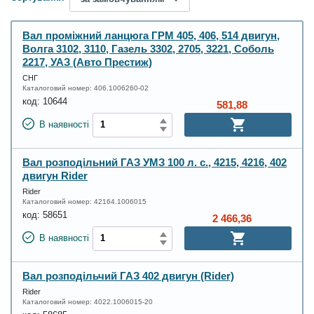
Вал проміжний ланцюга ГРМ 405, 406, 514 двигун,
Волга 3102, 3110, Газель 3302, 2705, 3221, Соболь
2217, УАЗ (Авто Престиж)
СНГ
Каталоговий номер:
406.1006260-02
код:
10644
581,88
В наявності
Вал розподільний ГАЗ УМЗ 100 л. с., 4215, 4216, 402
двигун Rider
Rider
Каталоговий номер:
42164.1006015
код:
58651
2 466,36
В наявності
Вал розподільчий ГАЗ 402 двигун (Rider)
Rider
Каталоговий номер:
4022.1006015-20