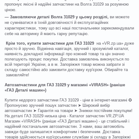
пропонує якісні й надійні запчастини на Волга 31029 за розумною
ціною.
— Замовляючи деталі Волга 31029 у цьому розділі,
ви можете
не сумніватися в їхній довговічності й експлуатаційних
характеристиках, тому що всі наші постачальники зарекомендували
себе на авторинку й мають гарну репутацію.
Крім того, купити запчастини для ГАЗ 31029
на «VR.zp.ua» дуже
просто й зручно. Відмінна навігація, зручний і зрозумілий каталог,
наявність докладної інформації про кожний товар та цін значно
полегшують процес покупки. Доставка замовлень виконується по
всій території України, а в м. Запоріжжя товар можна забрати зі
складу самостійно або замовити доставку кур'єром. Обирайте та
замовляйте!
Автозапчастини для ГАЗ 31029 у магазині «VIRASH» (раніше
«ГАЗ Деталі машин»)
Купити недорого запчастини ГАЗ 31029 - ціни в інтернет-магазині ✪
Пропонуємо зручний пошук запчастин ➤ Широкий вибір
автозапчастин ➤ Гарантія на товари ➤ Знижки постійним покупцям!
На деталі ГАЗ 31029 низька ціна - Каталог запчастин VR.ZP.UA
Магазин «VIRASH» (раніше «ГАЗ Деталі машин») - це стабільний і
надійний постачальник автозапчастин. З нами, ваш автомобіль
завжди буде залишатися комфортним і безпечним. Доставка
товарів здійснюється кур'єрськими службам зі складу в Запоріжжі