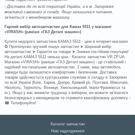
- Доставка діє по всій території України, а в м. Запоріжжя
можливий самовивіз зі складу. Якщо залишилися питання,
зв'яжіться з менеджером магазину.
Гарний вибір автозапчастин для Камаз 5511 у магазині
«VIRASH» (раніше «ГАЗ Деталі машин»)
Купити недорого запчастини КАМАЗ 5511 - ціни в інтернет-магазині
✪ Пропонуємо зручний пошук запчастин ➤ Широкий вибір
автозапчастин ➤ Гарантія на товари ➤ Знижки постійним покупцям!
На деталі КАМАЗ 5511 низька ціна - Каталог запчастин VR.ZP.UA
Магазин «VIRASH» (раніше «ГАЗ Деталі машин») - це стабільний і
надійний постачальник автозапчастин. З нами, ваш автомобіль
завжди буде залишатися комфортним і безпечним. Доставка
товарів здійснюється кур'єрськими службам зі складу в Запоріжжі
по всій Україні (Київ, Харків, Дніпро, Кривий ріг, Полтава, Миколаїв,
Нікополь, Тернопіль, Вінниця, Хмельницький, Івано-Франківськ та
ін.). Якщо у вас виникли труднощі з вибором, ви можете зв'язатися
безпосередньо з менеджером та отримати кваліфіковану допомогу -
☎ Телефонуйте!
Каталог запчастин
Нові надходження