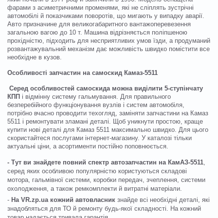
фарами з асиметричними променями, які не сліплять зустрічні
автомобілі й показчиками поворотів, що мигають у випадку аварії.
Авто призначине для великогабаритного вантажоперевезення
загальною вагою до 10 т. Машина відрізняється поліпшеною
прохідністю, підходить для несприятливих умов їзди, а продуманий
розвантажувальний механізм дає можливість швидко помістити все
необхідне в кузов.
Особливості запчастин на самоскид Камаз-5511
Серед особливостей самоскида можна виділити 5-ступінчату
КПП
і відмінну систему гальмування. Для правильного
безперебійного функціонування вузлів і систем автомобіля,
потрібно вчасно проводити техогляд, заміняти запчастини на Камаз
5511 і ремонтувати зламані деталі. Щоб уникнути простою, краще
купити нові деталі для Камаз 5511 максимально швидко. Для цього
скористайтеся послугами інтернет-магазину. У каталозі тільки
актуальні ціни, а асортименти постійно поповнюється.
- Тут ви знайдете повний спектр автозапчастин на КамАЗ-5511
,
серед яких особливою популярністю користуються складові
мотора, гальмівної системи, коробки передач, зчеплення, системи
охолодження, а також ремкомплекти й витратні матеріали.
-
На VR.zp.ua кожний автовласник
знайде всі необхідні деталі, які
знадобляться для ТО й ремонту будь-якої складності. На кожний
товар надається тривала гарантія.