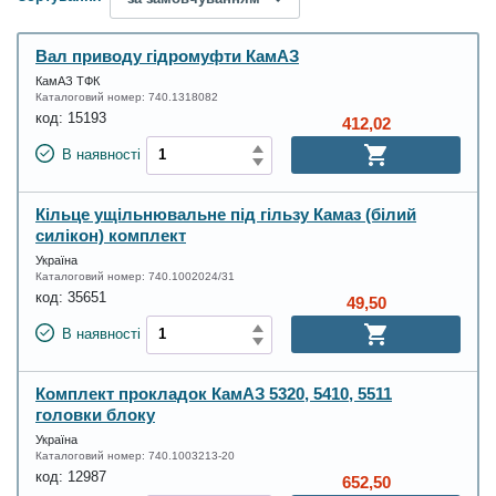
Вал приводу гідромуфти КамАЗ
КамАЗ ТФК
Каталоговий номер:
740.1318082
код:
15193
412,02
В наявності
Кільце ущільнювальне під гільзу Камаз (білий
силікон) комплект
Україна
Каталоговий номер:
740.1002024/31
код:
35651
49,50
В наявності
Комплект прокладок КамАЗ 5320, 5410, 5511
головки блоку
Україна
Каталоговий номер:
740.1003213-20
код:
12987
652,50