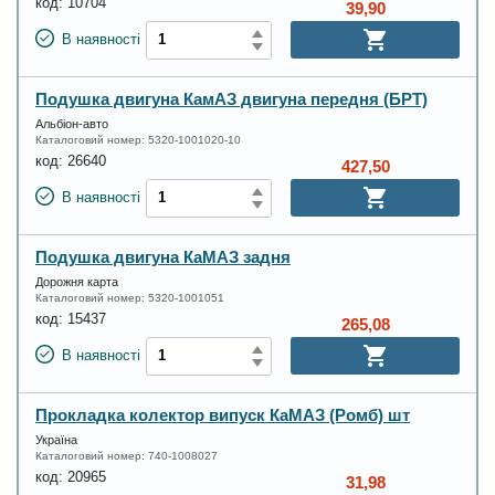
код:
10704
39,90
В наявності
Подушка двигуна КамАЗ двигуна передня (БРТ)
Альбіон-авто
Каталоговий номер:
5320-1001020-10
код:
26640
427,50
В наявності
Подушка двигуна КаМАЗ задня
Дорожня карта
Каталоговий номер:
5320-1001051
код:
15437
265,08
В наявності
Прокладка колектор випуск КаМАЗ (Ромб) шт
Україна
Каталоговий номер:
740-1008027
код:
20965
31,98