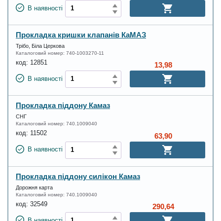
В наявності
Прокладка кришки клапанів КаМАЗ
Трібо, Біла Церкова
Каталоговий номер:
740-1003270-11
код:
12851
13,98
В наявності
Прокладка піддону Камаз
СНГ
Каталоговий номер:
740.1009040
код:
11502
63,90
В наявності
Прокладка піддону силікон Камаз
Дорожня карта
Каталоговий номер:
740.1009040
код:
32549
290,64
В наявності