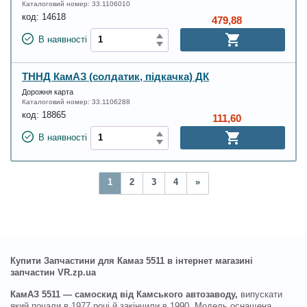
Каталоговий номер:
33.1106010
код:
14618
479,88
В наявності
ТННД КамАЗ (солдатик, підкачка) ДК
Дорожня карта
Каталоговий номер:
33.1106288
код:
18865
111,60
В наявності
1
2
3
4
»
Купити Запчастини для Камаз 5511 в інтернет магазині
запчастин VR.zp.ua
КамАЗ 5511 — самоскид від Камського автозаводу,
випускати
який почали в 1977 році й закінчили в 1990. Модель оснащена