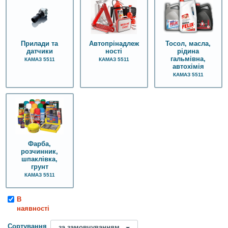
Автопрінадлеж
Тосол, масла,
Прилади та
ності
рідина
датчики
гальмівна,
КАМАЗ 5511
КАМАЗ 5511
автохімія
КАМАЗ 5511
Фарба,
розчинник,
шпаклівка,
грунт
КАМАЗ 5511
В
наявності
Сортування
за замовчуванням