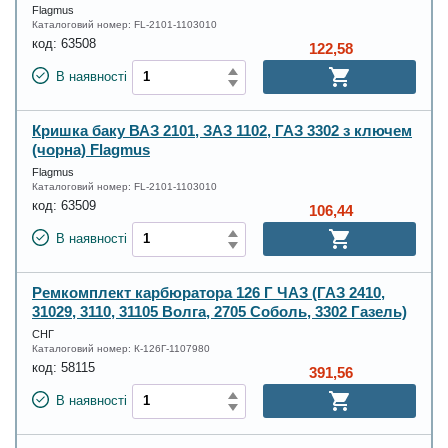
Flagmus
Каталоговий номер:
FL-2101-1103010
код:
63508
122,58
В наявності
Кришка баку ВАЗ 2101, ЗАЗ 1102, ГАЗ 3302 з ключем
(чорна) Flagmus
Flagmus
Каталоговий номер:
FL-2101-1103010
код:
63509
106,44
В наявності
Ремкомплект карбюратора 126 Г ЧАЗ (ГАЗ 2410,
31029, 3110, 31105 Волга, 2705 Соболь, 3302 Газель)
СНГ
Каталоговий номер:
К-126Г-1107980
код:
58115
391,56
В наявності