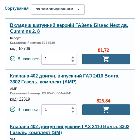
Сортування
за замовчуванням
Вкладиш шатунний верхній ГАЗель Бізнес Next дв.
Cummins 2. 8
Імпорт
Каталоговий номер:
5284536
код:
52706
81,72
В наявності
Клапана 402 двигун, випускний ГАЗ 2410 Волга,
3302 Газель, комплект (AMP)
AMP
Каталоговий номер:
EX PWOL004-A-0-D
код:
22319
825,84
В наявності
Клапана 402 двигун випускний ГАЗ 2410 Волга, 3302
Газель, комплект (SM)
SM