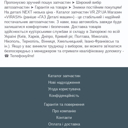
Пропонуємо зручний пошук запчастин ➤ Широкий вибір
автозапчастин ➤ Гарантія на товари ➤ Знижки постійним покупцям!
На деталі NEXT низька ціна - Каталог запчастин VR.ZP.UA Магазин
«VIRASH» (раніше «ГАЗ Деталі машин») - це стабільний і надійний
постачальник автозапчастин. З нами, ваш автомобіль завжди буде
залишатися комфортним і безпечним. Доставка товарів
здійснюється кур'єрськими службам зі складу в Запоріжжі по всій
Україні (Київ, Харків, Дніпро, Кривий ріг, Полтава, Миколаїв,
Нікополь, Тернопіль, Вінниця, Хмельницький, Івано-Франківськ та
ін.). Якщо у вас виникли труднощі з вибором, ви можете зв'язатися
безпосередньо з менеджером та отримати кваліфіковану допомогу -
☎ Телефонуйте!
Каталог запчастин
Нові надходження
Угода користувача
Конфіденційність
Гарантія та повернення
Про компанію
Контакти
Оплата і доставка