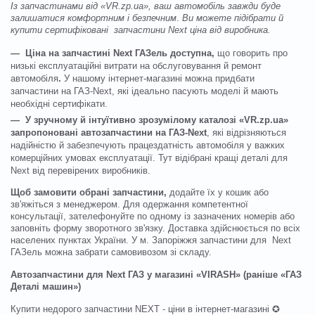
Із запчастинами від «VR.zp.ua», ваш автомобіль завжди буде
залишатися комфортним і безпечним
.
Ви можете підібрати й
купити сертифіковані запчастини Next ціна від виробника.
— Ціна на запчастині Next ГАЗель
доступна,
що говорить про
низькі експлуатаційні витрати на обслуговування й ремонт
автомобіля
.
У нашому інтернет-магазині можна придбати
запчастини на ГАЗ-Next, які ідеально пасують моделі й мають
необхідні сертифікати.
— У зручному й інтуїтивно зрозумілому каталозі «VR.zp.ua»
запропоновані автозапчастини на ГАЗ-Next
, які відрізняються
надійністю й забезпечують працездатність автомобіля у важких
комерційних умовах експлуатації. Тут відібрані кращі деталі для
Next від перевірених виробників.
Щоб замовити обрані запчастини,
додайте їх у кошик або
зв'яжіться з менеджером. Для одержання компетентної
консультації, зателефонуйте по одному із зазначених номерів або
заповніть форму зворотного зв'язку. Доставка здійснюється по всіх
населених пунктах України. У м. Запоріжжя запчастини для Next
ГАЗель можна забрати самовивозом зі складу.
Автозапчастини для Next ГАЗ у магазині «VIRASH» (раніше «ГАЗ
Деталі машин»)
Купити недорого запчастини NEXT - ціни в інтернет-магазині ✪