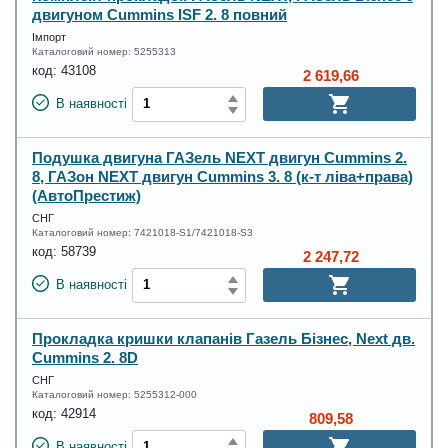
двигуном Cummins ISF 2. 8 повний
Імпорт
Каталоговий номер:
5255313
код:
43108
2 619,66
В наявності
Подушка двигуна ГАЗель NEXT двигун Cummins 2.
8, ГАЗон NEXT двигун Cummins 3. 8 (к-т ліва+права)
(АвтоПрестиж)
СНГ
Каталоговий номер:
7421018-S1/7421018-S3
код:
58739
2 247,72
В наявності
Прокладка кришки клапанів Газель Бізнес, Next дв.
Cummins 2. 8D
СНГ
Каталоговий номер:
5255312-000
код:
42914
809,58
В наявності