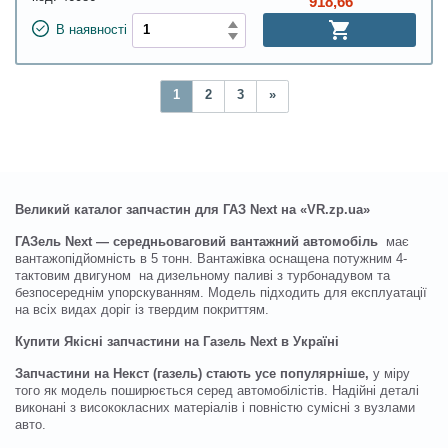
918,66
В наявності
1
2
3
»
Великий каталог запчастин для ГАЗ Next на «VR.zp.ua»
ГАЗель Next — середньоваговий вантажний автомобіль
має
вантажопідйомність в 5 тонн. Вантажівка оснащена потужним 4-
тактовим двигуном на дизельному паливі з турбонадувом та
безпосереднім упорскуванням. Модель підходить для експлуатації
на всіх видах доріг із твердим покриттям.
Купити Якісні запчастини на Газель Next в Україні
Запчастини на Некст (газель) стають усе популярніше,
у міру
того як модель поширюється серед автомобілістів. Надійні деталі
виконані з висококласних матеріалів і повністю сумісні з вузлами
авто.