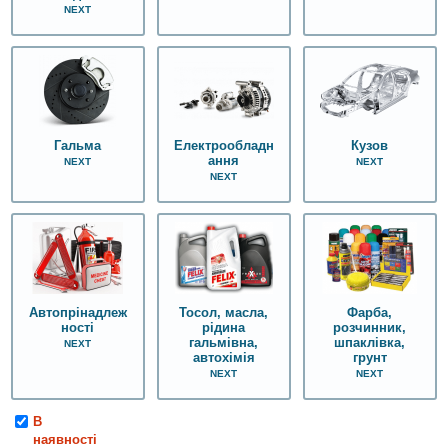
NEXT
Гальма
Електрообладн
Кузов
ання
NEXT
NEXT
NEXT
Автопрінадлеж
Тосол, масла,
Фарба,
ності
рідина
розчинник,
гальмівна,
шпаклівка,
NEXT
автохімія
грунт
NEXT
NEXT
В
наявності