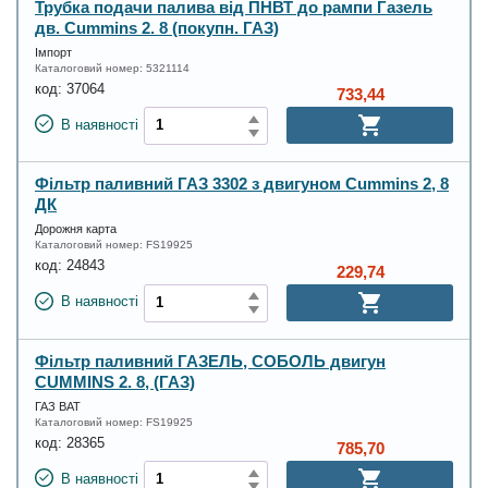
Трубка подачи палива від ПНВТ до рампи Газель
дв. Cummins 2. 8 (покупн. ГАЗ)
Імпорт
Каталоговий номер:
5321114
код:
37064
733,44
В наявності
Фільтр паливний ГАЗ 3302 з двигуном Cummins 2, 8
ДК
Дорожня карта
Каталоговий номер:
FS19925
код:
24843
229,74
В наявності
Фільтр паливний ГАЗЕЛЬ, СОБОЛЬ двигун
CUMMINS 2. 8, (ГАЗ)
ГАЗ ВАТ
Каталоговий номер:
FS19925
код:
28365
785,70
В наявності