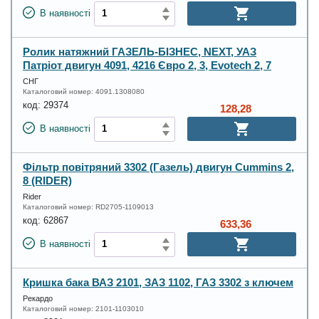
В наявності
Ролик натяжний ГАЗЕЛЬ-БІЗНЕС, NEXT, УАЗ
Патріот двигун 4091, 4216 Євро 2, 3, Evotech 2, 7
СНГ
Каталоговий номер:
4091.1308080
код:
29374
128,28
В наявності
Фільтр повітряний 3302 (Газель) двигун Cummins 2,
8 (RIDER)
Rider
Каталоговий номер:
RD2705-1109013
код:
62867
633,36
В наявності
Кришка бака ВАЗ 2101, ЗАЗ 1102, ГАЗ 3302 з ключем
Рекардо
Каталоговий номер:
2101-1103010