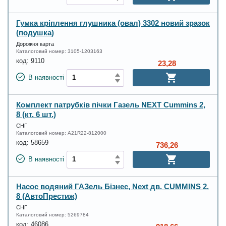
Гумка кріплення глушника (овал) 3302 новий зразок
(подушка)
Дорожня карта
Каталоговий номер:
3105-1203163
код:
9110
23,28
В наявності
Комплект патрубків пічки Газель NEXT Cummins 2,
8 (кт. 6 шт.)
СНГ
Каталоговий номер:
А21R22-812000
код:
58659
736,26
В наявності
Насос водяний ГАЗель Бізнес, Next дв. CUMMINS 2.
8 (АвтоПрестиж)
СНГ
Каталоговий номер:
5269784
код:
46086