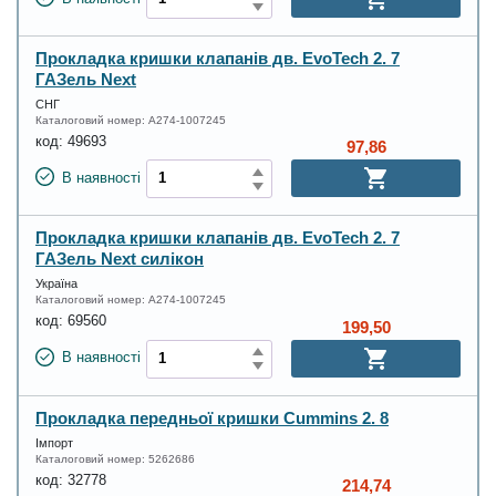
Прокладка кришки клапанів дв. EvoTech 2. 7
ГАЗель Next
СНГ
Каталоговий номер:
А274-1007245
код:
49693
97,86
В наявності
Прокладка кришки клапанів дв. EvoTech 2. 7
ГАЗель Next силікон
Україна
Каталоговий номер:
А274-1007245
код:
69560
199,50
В наявності
Прокладка передньої кришки Cummins 2. 8
Імпорт
Каталоговий номер:
5262686
код:
32778
214,74