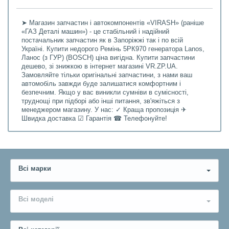
➤ Магазин запчастин і автокомпонентів «VIRASH» (раніше
«ГАЗ Деталі машин») - це стабільний і надійний
постачальник запчастин як в Запоріжжі так і по всій
Україні. Купити недорого Ремінь 5РК970 генератора Lanos,
Ланос (з ГУР) (BOSCH) ціна вигідна. Купити запчастини
дешево, зі знижкою в інтернет магазині VR.ZP.UA.
Замовляйте тільки оригінальні запчастини, з нами ваш
автомобіль завжди буде залишатися комфортним і
безпечним. Якщо у вас виникли сумніви в сумісності,
труднощі при підборі або інші питання, зв'яжіться з
менеджером магазину. У нас: ✓ Краща пропозиція ✈
Швидка доставка ☑ Гарантія ☎ Телефонуйте!
Всі марки
Всі моделі