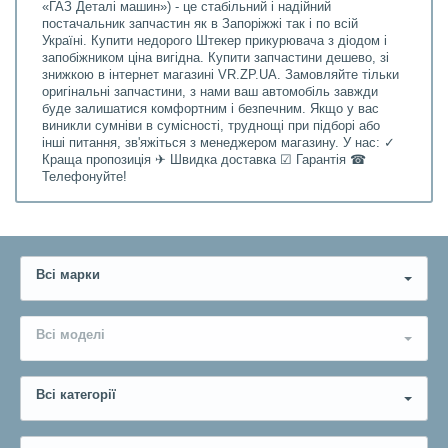
«ГАЗ Деталі машин») - це стабільний і надійний
постачальник запчастин як в Запоріжжі так і по всій
Україні. Купити недорого Штекер прикурювача з діодом і
запобіжником ціна вигідна. Купити запчастини дешево, зі
знижкою в інтернет магазині VR.ZP.UA. Замовляйте тільки
оригінальні запчастини, з нами ваш автомобіль завжди
буде залишатися комфортним і безпечним. Якщо у вас
виникли сумніви в сумісності, труднощі при підборі або
інші питання, зв'яжіться з менеджером магазину. У нас: ✓
Краща пропозиція ✈ Швидка доставка ☑ Гарантія ☎
Телефонуйте!
Всі марки
Всі моделі
Всі категорії