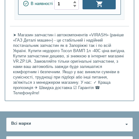
В наявності
➤ Магазин запчастин і автокомпонентів «VIRASH» (раніше
«ГАЗ Деталі машин») - це стабільний і надійний
постачальник запчастин як в Запоріжжі так і по всій
Україні. Купити недорого Тосол ВАМП 1л -40С ціна вигідна.
Купити запчастини дешево, зі знижкою в інтернет магазині
VR.ZP.UA. Замовляйте тільки оригінальні запчастини, з
нами ваш автомобіль завжди буде залишатися
комфортним і безпечним. Якщо у вас виникли сумніви в
сумісності, труднощі при підборі або інші питання,
зв'яжіться з менеджером магазину. У нас: ✓ Краща
пропозиція ✈ Швидка доставка ☑ Гарантія ☎
Телефонуйте!
Всі марки