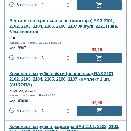
В наявності
Вентилятор (крильчатка вентилятора) ВАЗ 2101,
2102, 2103, 2104, 2105, 2106, 2107 Жигулі, 2121 Нива,
6-ти лопатної
СНГ
Каталоговий номер:
21213-1308008
код:
8807
63,18
В наявності
Комплект патрубків пічки (опалювача) ВАЗ 2101,
2102, 2103, 2104, 2105, 2106, 2107 комплект 2 шт.
(AURORA)
AURORA, Poland
Каталоговий номер:
RHH-LA2101
код:
40030
87,90
В наявності
Комплект патрубків радіатора ВАЗ 2101, 2102, 2103,