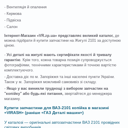
- Вентиляція й опалення
- Кермова
- Підвіска
- Салон
Інтернет-Магазин «VR.zp.ua» представляє великий каталог,
де
можна підібрати й купити запчастини на Жигулі 2101 за доступною
ціною.
-
Усі деталі на жигулі мають сертифікати якості й тривалу
гарантію
. Крім того, кожна товарна позиція супроводжується
фотографіями, технічними характеристиками й точною вартістю
комплектуючого.
- Доставка діє по м. Запоріжжя та інші населені пункти України.
Також у м. Запоріжжя можливий самовивіз зі складу.
-
Якщо у вас виникли труднощі з вибором запчастин на
"копійку" або будь-які питання,
звертайтеся до менеджера
магазину.
Купити запчастини для ВАЗ-2101 копійка в магазині
«VIRASH» (раніше «ГАЗ Деталі машин»)
У каталозі — оригінальні автозапчастини ВАЗ 2101 провідних
світових виробників