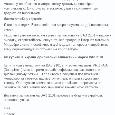
магазину обов'язково оглядає кожну деталь та перевіряє
комплектацію. Ви отримаєте всі аксесуари та кріплення, що
додаються виробником.
Даємо офіційну гарантію.
Є опт та роздріб. Бізнес-клієнтам запропонуємо вигідні партнерські
умови.
Якщо ви сумніваєтеся, які купити запчастини на ВАЗ 2101 у вашому
випадку, скористайтесь консультацією продавця інтернет-магазину.
Ми добре вивчили особливості цієї моделі та переваги виробників,
тому порекомендуємо оптимальні комплектуючі.
Як купити в Україні оригінальні запчастини марки ВАЗ 2101
Купити нові запчастини на ВАЗ 2101 в інтернет-магазині VR.ZP.UA
(Запоріжжя) можна прямо на сайті, оформивши замовлення в
дистанційному режимі. Після цього з покупцем пов'язується
менеджер та уточнює параметри купівлі, оплати та доставки
товару. Оплачувати запчастини можна готівкою, переказом на
рахунок за реквізитами або звичайною банківською карткою.
Доставка запчастин на ВАЗ 2101 можлива в будь-які українські
населені пункти:
Київ;
Одеса;