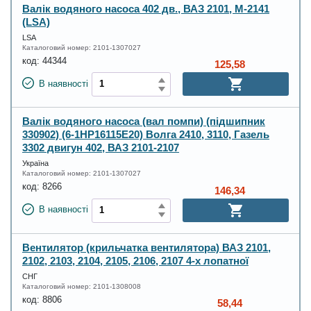
Валік водяного насоса 402 дв., ВАЗ 2101, М-2141
(LSA)
LSA
Каталоговий номер:
2101-1307027
код:
44344
125,58
В наявності
Валік водяного насоса (вал помпи) (підшипник
330902) (6-1НР16115Е20) Волга 2410, 3110, Газель
3302 двигун 402, ВАЗ 2101-2107
Україна
Каталоговий номер:
2101-1307027
код:
8266
146,34
В наявності
Вентилятор (крильчатка вентилятора) ВАЗ 2101,
2102, 2103, 2104, 2105, 2106, 2107 4-х лопатної
СНГ
Каталоговий номер:
2101-1308008
код:
8806
58,44