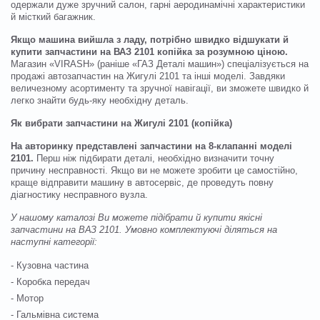
одержали дуже зручний салон, гарні аеродинамічні характеристики
й місткий багажник.
Якщо машина вийшла з ладу, потрібно швидко відшукати й
купити запчастини на ВАЗ 2101 копійка за розумною ціною.
Магазин «VIRASH» (раніше «ГАЗ Деталі машин») спеціалізується на
продажі автозапчастин на Жигулі 2101 та інші моделі. Завдяки
величезному асортименту та зручної навігації, ви зможете швидко й
легко знайти будь-яку необхідну деталь.
Як вибрати запчастини на Жигулі 2101 (копійка)
На авторинку представлені запчастини на 8-клапанні моделі
2101.
Перш ніж підбирати деталі, необхідно визначити точну
причину несправності. Якщо ви не можете зробити це самостійно,
краще відправити машину в автосервіс, де проведуть повну
діагностику несправного вузла.
У нашому каталозі Ви можете підібрати й купити якісні
запчастини на ВАЗ 2101. Умовно комплектуючі діляться на
наступні категорії:
- Кузовна частина
- Коробка передач
- Мотор
- Гальмівна система