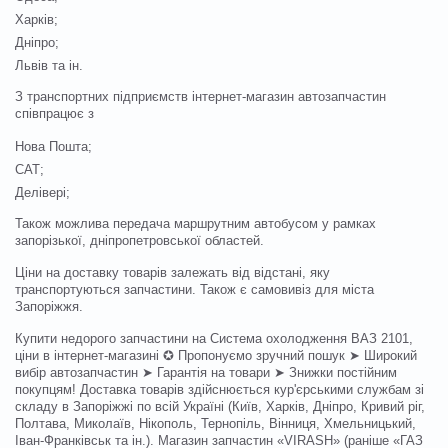
Харків;
Дніпро;
Львів та ін.
З транспортних підприємств інтернет-магазин автозапчастин
співпрацює з
Нова Пошта;
САТ;
Делівері;
Також можлива передача маршрутним автобусом у рамках
запорізької, дніпропетровської областей.
Ціни на доставку товарів залежать від відстані, яку
транспортуються запчастини. Також є самовивіз для міста
Запоріжжя.
Купити недорого запчастини на Система охолодження ВАЗ 2101,
ціни в інтернет-магазині ✪ Пропонуємо зручний пошук ➤ Широкий
вибір автозапчастин ➤ Гарантія на товари ➤ Знижки постійним
покупцям! Доставка товарів здійснюється кур'єрськими службам зі
складу в Запоріжжі по всій Україні (Київ, Харків, Дніпро, Кривий ріг,
Полтава, Миколаїв, Нікополь, Тернопіль, Вінниця, Хмельницький,
Іван-Франківськ та ін.). Магазин запчастин «VIRASH» (раніше «ГАЗ