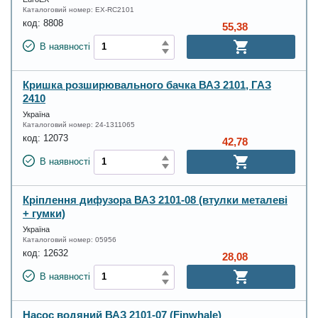
Каталоговий номер:
EX-RC2101
код:
8808
55,38
В наявності
Кришка розширювального бачка ВАЗ 2101, ГАЗ
2410
Україна
Каталоговий номер:
24-1311065
код:
12073
42,78
В наявності
Кріплення дифузора ВАЗ 2101-08 (втулки металеві
+ гумки)
Україна
Каталоговий номер:
05956
код:
12632
28,08
В наявності
Насос водяний ВАЗ 2101-07 (Finwhale)