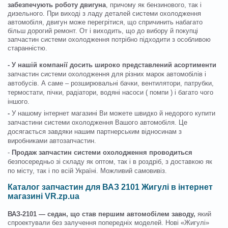
забезпечують роботу двигуна
, причому як бензинового, так і
дизельного. При виході з ладу деталей системи охолодження
автомобіля, двигун може перегрітися, що спричинить набагато
більш дорогий ремонт. От і виходить, що до вибору й покупці
запчастин системи охолодження потрібно підходити з особливою
старанністю.
- У нашій компанії досить широко представлений асортименти
запчастин системи охолодження для різних марок автомобілів і
автобусів. А саме – розширювальні бачки, вентилятори, патрубки,
термостати, пічки, радіатори, водяні насоси ( помпи ) і багато чого
іншого.
-
У нашому інтернет магазині Ви можете швидко й недорого купити
запчастини системи охолодження Вашого автомобіля. Це
досягається завдяки нашим партнерським відносинам з
виробниками автозапчастин.
-
Продаж запчастин системи охолодження проводиться
безпосередньо зі складу як оптом, так і в роздріб, з доставкою як
по місту, так і по всій Україні. Можливий самовивіз.
Каталог запчастин для ВАЗ 2101 Жигулі в інтернет
магазині VR.zp.ua
ВАЗ-2101 — седан, що став першим автомобілем заводу,
який
спроектували без залучення попередніх моделей. Нові «Жигулі»