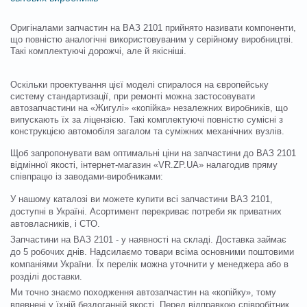
Оригіналами запчастин на ВАЗ 2101 прийнято називати компоненти,
що повністю аналогічні використовуваним у серійному виробництві.
Такі комплектуючі дорожчі, але й якісніші.
Оскільки проектування цієї моделі спиралося на європейську
систему стандартизації, при ремонті можна застосовувати
автозапчастини на «Жигулі» «копійка» незалежних виробників, що
випускають їх за ліцензією. Такі комплектуючі повністю сумісні з
конструкцією автомобіля загалом та суміжних механічних вузлів.
Щоб запропонувати вам оптимальні ціни на запчастини до ВАЗ 2101
відмінної якості, інтернет-магазин «
VR.ZP.UA
» налагодив пряму
співпрацю із заводами-виробниками:
У нашому каталозі ви можете купити всі запчастини ВАЗ 2101,
доступні в Україні. Асортимент перекриває потреби як приватних
автовласників, і СТО.
Запчастини на ВАЗ 2101 - у наявності на складі. Доставка займає
до 5 робочих днів. Надсилаємо товари всіма основними поштовими
компаніями України. Їх перелік можна уточнити у менеджера або в
розділі доставки.
Ми точно знаємо походження автозапчастин на «копійку», тому
впевнені у їхній бездоганній якості. Перед відправкою співробітник