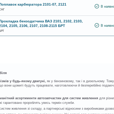
Поплавок карбюратора 2101-07, 2121
В наявно
СНГ
Прокладка бензодатчика ВАЗ 2101, 2102, 2103,
2104, 2105, 2106, 2107, 2108-2115 БРТ
В наявно
БРТ
біля
ізмів у будь-якому двигуні,
як у бензиновому, так і в дизельному. Том
що вони щомиті будуть працювати, наготовлюючи й безперебійно подаючи
оманітний асортименти автозапчастин для систем живлення
для різни
кі гарантовано пророблять увесь термін служби.
истем живлення зі складу, а партнерські відносини з виробниками дозв