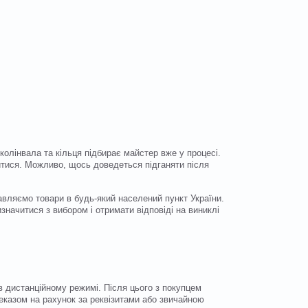
олінвала та кільця підбирає майстер вже у процесі.
битися. Можливо, щось доведеться підганяти після
вляємо товари в будь-який населений пункт України.
начитися з вибором і отримати відповіді на виниклі
в дистанційному режимі. Після цього з покупцем
еказом на рахунок за реквізитами або звичайною