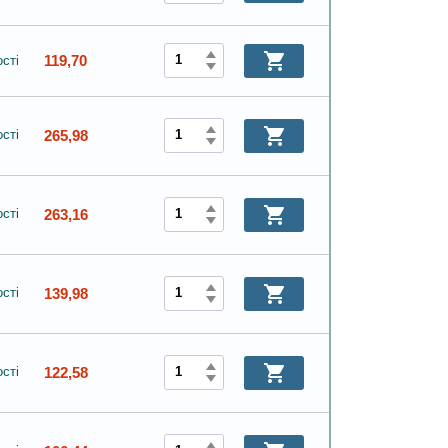
119,70
сті
265,98
сті
263,16
сті
139,98
сті
122,58
сті