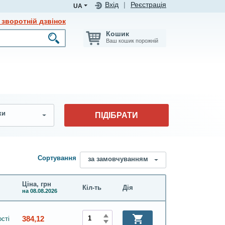
Вхід
|
Реєстрація
UA
зворотній дзвінок
Кошик
Ваш кошик порожній
ки
ПІДІБРАТИ
Сортування
за замовчуванням
Ціна, грн
Кіл-ть
Дія
на 08.08.2026
384,12
сті