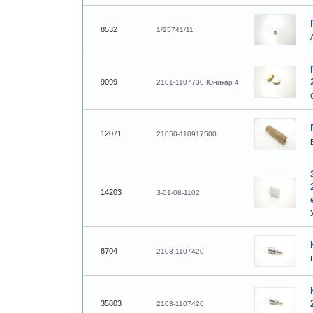
8532
1/25741/11
9099
2101-1107730 Юникар 4
12071
21050-110917500
14203
З-01-08-1102
8704
2103-1107420
35803
2103-1107420