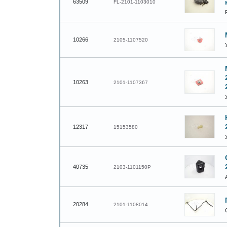
63509
FL-2101-1103010
10266
2105-1107520
10263
2101-1107367
12317
15153580
40735
2103-1101150Р
20284
2101-1108014