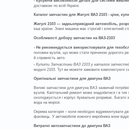
-
Купуючи високоякісні деталі для системи живле
доставкою по всій Україні.
Каталог запчастин для Жигулі ВАЗ 2103 - ціни, купи
Жигулі 2103 — задньопривідний автомобіль, розро
інші країни. Зовні машина має строгий і елегантний 
Особливості добору запчастин на ВАЗ-2103
- Не рекомендується використовувати для техобсл
поломки вузлів, що може стати причиною дорогого рем
й справність авто.
-
Купити Запчастини ВАЗ 2103 у каталозі запчесте
моделі 2103. Тут ви можете замовити комплектуючі с
Оригінальні запчастини для двигуна ВАЗ
Великі запчастини для двигуна ВАЗ зазвичай потрібні
вузлів. Капітальний ремонт може знадобитися і в тих 
охолоджується і корпус буквально розриває. Багато з
вода на морозі.
Окрема категорія – коли необхідно відремонтувати дв
фахівець. У автомобілів кожного виробника вони відр
Витратні автозапчастини до двигуна ВАЗ