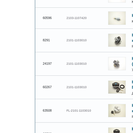
60596
2103-1107420
8291
2101-1103010
24197
2101-1103010
60267
2101-1103010
63508
FL-2101-1103010