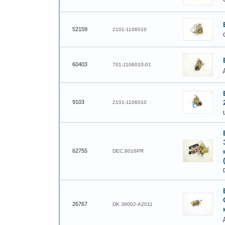
52159
2101-1106010
60403
701-1106010-01
9103
2101-1106010
62755
DEC.8016PR
26767
DK.38002-A2011