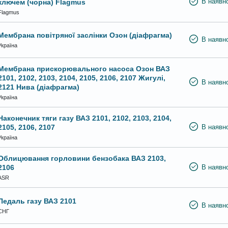
ключем (чорна) Flagmus
В наявно
Flagmus
Мембрана повітряної заслінки Озон (діафрагма)
В наявно
Україна
Мембрана прискорювального насоса Озон ВАЗ
2101, 2102, 2103, 2104, 2105, 2106, 2107 Жигулі,
В наявно
2121 Нива (діафрагма)
Україна
Наконечник тяги газу ВАЗ 2101, 2102, 2103, 2104,
2105, 2106, 2107
В наявно
Україна
Облицювання горловини бензобака ВАЗ 2103,
2106
В наявно
ASR
Педаль газу ВАЗ 2101
В наявно
СНГ