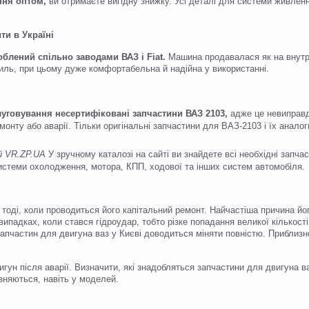
ння оптом,
ви отримаєте вигідну знижку. Усі деталі для системи живлен
ти в Україні
блений спільно заводами ВАЗ і Fiat.
Машина продавалася як на внутрі
стиль, при цьому дуже комфортабельна й надійна у використанні.
уговування несертифіковані запчастини ВАЗ 2103,
адже це невиправд
онту або аварії. Тільки оригінальні запчастини для ВАЗ-2103 і їх аналог
й VR.
ZP
.
UA
У зручному каталозі на сайті ви знайдете всі необхідні запчас
истеми охолодження, мотора, КПП, ходової та інших систем автомобіля.
 тоді, коли проводиться його капітальний ремонт. Найчастіша причина й
випадках, коли стався гідроудар, тобто різке попадання великої кількості
апчастин для двигуна ваз у Києві доводиться міняти повністю. Приблизн
игун після аварії. Визначити, які знадобляться запчастини для двигуна в
ізняються, навіть у моделей.