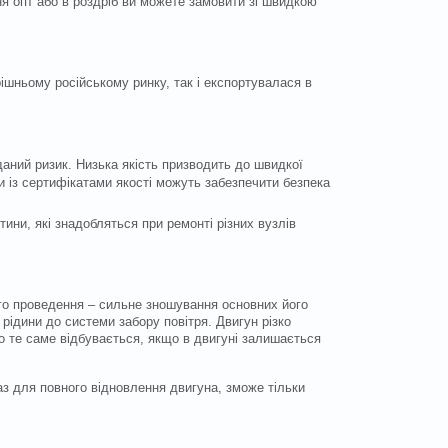
ня опт або в роздріб ви можете замовити зі швидкою
шньому російському ринку, так і експортувалася в
аний ризик. Низька якість призводить до швидкої
и із сертифікатами якості можуть забезпечити безпека
тини, які знадобляться при ремонті різних вузлів
ого проведення – сильне зношування основних його
 рідини до системи забору повітря. Двигун різко
о те саме відбувається, якщо в двигуні залишається
аз для повного відновлення двигуна, зможе тільки