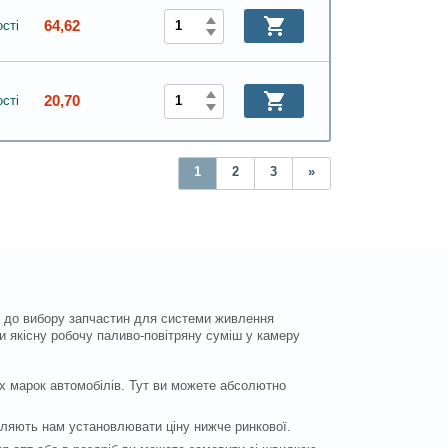
64,62
сті
20,70
сті
1
2
3
»
у до вибору запчастин для системи живлення
 якісну робочу паливо-повітряну суміш у камеру
х марок автомобілів. Тут ви можете абсолютно
оляють нам установлювати ціну нижче ринкової.