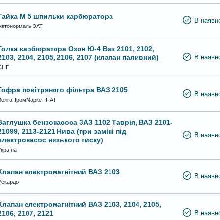
Гайка М 5 шпильки карбюратора
В наявно
Автонормаль ЗАТ
Голка карбюратора Озон Ю-4 Ваз 2101, 2102,
2103, 2104, 2105, 2106, 2107 (клапан паливний)
В наявно
СНГ
Гофра повітряного фільтра ВАЗ 2105
В наявно
ВолгаПромМаркет ПАТ
Заглушка бензонасоса ЗАЗ 1102 Таврія, ВАЗ 2101-
21099, 2113-2121 Нива (при заміні під
В наявно
електронасос низького тиску)
Україна
Клапан електромагнітний ВАЗ 2103
В наявно
Рекардо
Клапан електромагнітний ВАЗ 2103, 2104, 2105,
2106, 2107, 2121
В наявно