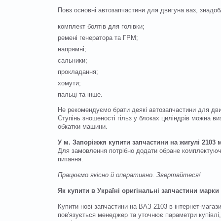
Повз основні автозапчастини для двигуна ваз, знадобл
комплект болтів для голівки;
ремені генератора та ГРМ;
напрямні;
сальники;
прокладання;
хомути;
пальці та інше.
Не рекомендуємо брати деякі автозапчастини для двиг
Ступінь зношеності гільз у блоках циліндрів можна в
обкатки машини.
У м. Запоріжжя купити запчастини на жигулі 2103
Для замовлення потрібно додати обране комплектуюче
питання.
Працюємо якісно й оперативно. Звертайтеся!
Як купити в Україні оригінальні запчастини марки
Купити нові запчастини на ВАЗ 2103 в інтернет-мага
пов'язується менеджер та уточнює параметри купівлі,