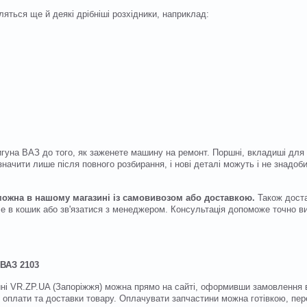
яться ще й деякі дрібніші розхідники, наприклад:
уна ВАЗ до того, як заженете машину на ремонт. Поршні, вкладиші для к
изначити лише після повного розбирання, і нові деталі можуть і не знадо
 можна в нашому магазині із самовивозом або доставкою.
Також доста
 в кошик або зв'язатися з менеджером. Консультація допоможе точно виз
 ВАЗ 2103
зині VR.ZP.UA (Запоріжжя) можна прямо на сайті, оформивши замовлення 
 оплати та доставки товару. Оплачувати запчастини можна готівкою, пер