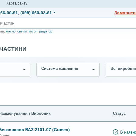
и
Карта сайту
666-00-91
,
(099) 660-03-61
Замовити 
ити:
масло
,
свічки
,
тосол
,
радіатор
ПЧАСТИНИ
Система живлення
Всі виробни
Найменування і Виробник
Статус
Бензонасос ВАЗ 2101-07 (Gumex)
В наявно
Gumex