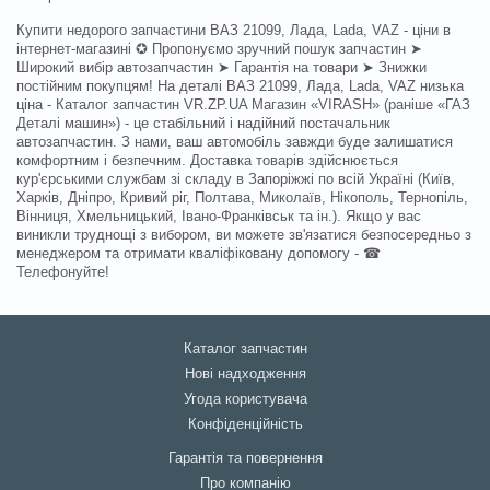
Купити недорого запчастини ВАЗ 21099, Лада, Lada, VAZ - ціни в
інтернет-магазині ✪ Пропонуємо зручний пошук запчастин ➤
Широкий вибір автозапчастин ➤ Гарантія на товари ➤ Знижки
постійним покупцям! На деталі ВАЗ 21099, Лада, Lada, VAZ низька
ціна - Каталог запчастин VR.ZP.UA Магазин «VIRASH» (раніше «ГАЗ
Деталі машин») - це стабільний і надійний постачальник
автозапчастин. З нами, ваш автомобіль завжди буде залишатися
комфортним і безпечним. Доставка товарів здійснюється
кур'єрськими службам зі складу в Запоріжжі по всій Україні (Київ,
Харків, Дніпро, Кривий ріг, Полтава, Миколаїв, Нікополь, Тернопіль,
Вінниця, Хмельницький, Івано-Франківськ та ін.). Якщо у вас
виникли труднощі з вибором, ви можете зв'язатися безпосередньо з
менеджером та отримати кваліфіковану допомогу - ☎
Телефонуйте!
Каталог запчастин
Нові надходження
Угода користувача
Конфіденційність
Гарантія та повернення
Про компанію