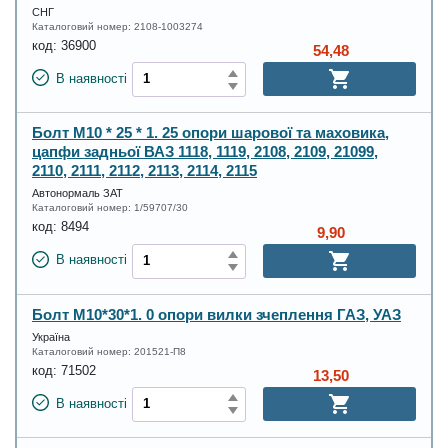
СНГ
Каталоговий номер:
2108-1003274
код:
36900
54,48
В наявності
Болт М10 * 25 * 1. 25 опори шарової та маховика,
цапфи задньої ВАЗ 1118, 1119, 2108, 2109, 21099,
2110, 2111, 2112, 2113, 2114, 2115
Автонормаль ЗАТ
Каталоговий номер:
1/59707/30
код:
8494
9,90
В наявності
Болт М10*30*1. 0 опори вилки зчеплення ГАЗ, УАЗ
Україна
Каталоговий номер:
201521-П8
код:
71502
13,50
В наявності