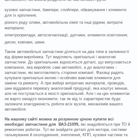
кузовні запчастини, бампери, спойлери, обважування і елементи
для їх кріплення;
різного роду оливи, автомобільна хімія та інші рідини, витратні
матеріали;
електроприлади, автосигналізації, датчики, елементи освітлення;
диски, ковпаки, шини.
Також автомобільні запчастини діляться на два типи в залежності
від фірми-виробника. Тут виділяють оригінальні і аналогові
запчастини. До оригінальних відносяться деталі, що випускаються
компанією, яка виробляє самі автомобілі, а до аналогових -
запчастини, які виготовляють сторонні компанії. Фахівці радять
купувати оригінальні великі і особливо важливі елементи для
заміни та ремонту. А при виборі витратних матеріалів, проводів,
шин віддавати перевагу аналоговий продукції, яка коштує менше,
але не поступається в якості оригінальній. Але і на цих елементах
не варто занадто економити, так як від їх характеристик буде
залежати злагодженість роботи всіх вузлів, механізмів вашого
автомобіля.
На нашому сайті можна за розумною ціною купити всі
необхідні запчастини для ВАЗ-21099,
які знадобляться при ТО й
ремонтних роботах. Тут ви знайдете деталі для мотора, системи
гальмування й охолодження, зчеплення, КПП, кузовні частини та