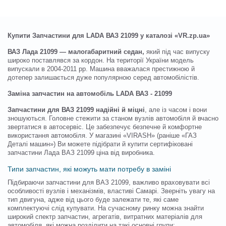
Купити Запчастини для LADA ВАЗ 21099 у каталозі «VR.zp.ua»
ВАЗ Лада 21099 — малогабаритний седан,
який під час випуску
широко поставлявся за кордон. На території України модель
випускали в 2004-2011 рр. Машина вважалася престижною й
дотепер залишається дуже популярною серед автомобілістів.
Заміна запчастин на автомобіль LADA ВАЗ - 21099
Запчастини для ВАЗ 21099 надійні й міцні
, але із часом і вони
зношуються. Головне стежити за станом вузлів автомобіля й вчасно
звертатися в автосервіс. Це забезпечує безпечне й комфортне
використання автомобіля. У магазині «VIRASH» (раніше «ГАЗ
Деталі машин») Ви можете підібрати й купити сертифіковані
запчастини Лада ВАЗ 21099 ціна від виробника.
Типи запчастин, які можуть мати потребу в заміні
Підбираючи запчастини для ВАЗ 21099, важливо враховувати всі
особливості вузлів і механізмів, властиві Самарі. Зверніть увагу на
тип двигуна, адже від цього буде залежати те, які саме
комплектуючі слід купувати. На сучасному ринку можна знайти
широкий спектр запчастин, агрегатів, витратних матеріалів для
автомобіля, які можна розділити на такі основні групи: