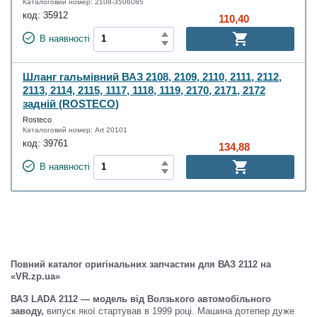
Каталоговий номер:
2108-3506085
код:
35912
110,40
В наявності
Шланг гальмівний ВАЗ 2108, 2109, 2110, 2111, 2112,
2113, 2114, 2115, 1117, 1118, 1119, 2170, 2171, 2172
задній (ROSTECO)
Rosteco
Каталоговий номер:
Art 20101
код:
39761
134,88
В наявності
Повний каталог оригінальних запчастин для ВАЗ 2112 на
«VR.zp.ua»
ВАЗ LADA 2112 — модель від Волзького автомобільного
заводу,
випуск якої стартував в 1999 році. Машина дотепер дуже