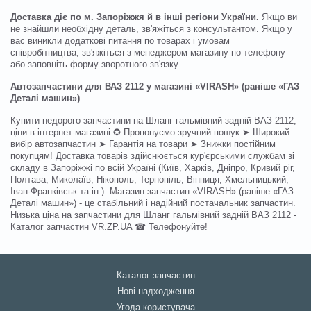
Доставка діє по м. Запоріжжя й в інші регіони України.
Якщо ви
не знайшли необхідну деталь, зв'яжіться з консультантом. Якщо у
вас виникли додаткові питання по товарах і умовам
співробітництва, зв'яжіться з менеджером магазину по телефону
або заповніть форму зворотного зв'язку.
Автозапчастини для ВАЗ 2112 у магазині «VIRASH» (раніше «ГАЗ
Деталі машин»)
Купити недорого запчастини на Шланг гальмівний задній ВАЗ 2112,
ціни в інтернет-магазині ✪ Пропонуємо зручний пошук ➤ Широкий
вибір автозапчастин ➤ Гарантія на товари ➤ Знижки постійним
покупцям! Доставка товарів здійснюється кур'єрськими службам зі
складу в Запоріжжі по всій Україні (Київ, Харків, Дніпро, Кривий ріг,
Полтава, Миколаїв, Нікополь, Тернопіль, Вінниця, Хмельницький,
Іван-Франківськ та ін.). Магазин запчастин «VIRASH» (раніше «ГАЗ
Деталі машин») - це стабільний і надійний постачальник запчастин.
Низька ціна на запчастини для Шланг гальмівний задній ВАЗ 2112 -
Каталог запчастин VR.ZP.UA ☎ Телефонуйте!
Каталог запчастин
Нові надходження
Угода користувача