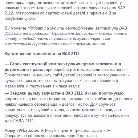
популярна серед вітчизняних автомобілістів. Із цієї причини, у
нашому інтернет-магазині є великий каталог запчастин для ВАЗ
2112. Ми пропонуємо сертифіковані деталі з гарантією й за
розумною ціною.
Ви можете підібрати й купити сертифіковані запчастини ВАЗ
2112 ціна від виробника. Оригінальні запчастини мають клеймо
заводу, серійний номер і супровідну документацію. Такі
комплектуючі гарантовано сумісні з вузлами машин.
Купити якісні запчастини на ВАЗ-2112
— Строк експлуатації комплектуючих прямо залежить від
дотримання правил
при виробництві й матеріалів виготовлення.
Представлені на нашому сайті деталі створені із застосуванням: ✓
сучасного високоточного встаткування ✓ якісної сировини й
матеріалів ✓ тестування в кілька етапів
— Завдяки цьому запчастини ВАЗ 2112, які ми пропонуємо,
відрізняються високою міцністю, витривалістю, стійкістю до впливів
навколишнього середовища й довговічністю. Для зручності
користувачів, є зручний каталог, а також можливість швидкого
пошуку. Тут ви зможете оперативно підібрати й купити запчастини
для ЛАДА 2112.
Чому «VR.zp.ua»:
➤ Розумні ціни ➤ Тривала гарантія ➤
Оперативне оформлення замовлення й доставка.