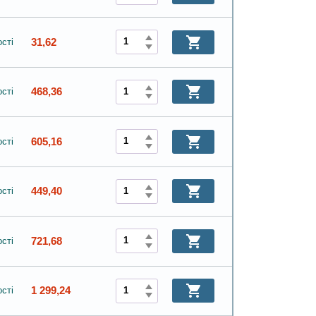
31,62
сті
468,36
сті
605,16
сті
449,40
сті
721,68
сті
1 299,24
сті