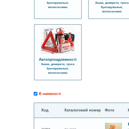
буксирувальні,
Знаки, домкрати, троса
вогнегасники
буксирувальні,
вогнегасники
Автопрінадлежності
Знаки, домкрати, троса
буксирувальні,
вогнегасники
В наявності
Код
Каталоговий номер
Фото