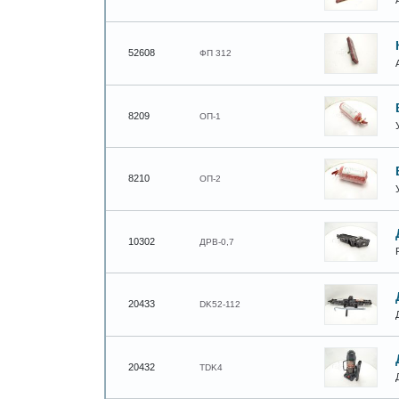
52608
ФП 312
8209
ОП-1
8210
ОП-2
10302
ДРВ-0,7
20433
DK52-112
20432
TDK4