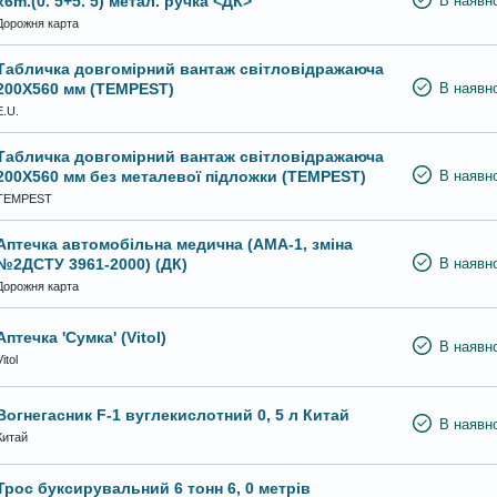
x6m.(0. 5+5. 5) метал. ручка <ДК>
В наявно
Дорожня карта
Табличка довгомірний вантаж світловідражаюча
200Х560 мм (TEMPEST)
В наявно
E.U.
Табличка довгомірний вантаж світловідражаюча
200Х560 мм без металевої підложки (TEMPEST)
В наявно
TEMPEST
Аптечка автомобільна медична (АМА-1, зміна
№2ДСТУ 3961-2000) (ДК)
В наявно
Дорожня карта
Аптечка 'Сумка' (Vitol)
В наявно
itol
Вогнегасник F-1 вуглекислотний 0, 5 л Китай
В наявно
Китай
Трос буксирувальний 6 тонн 6, 0 метрів