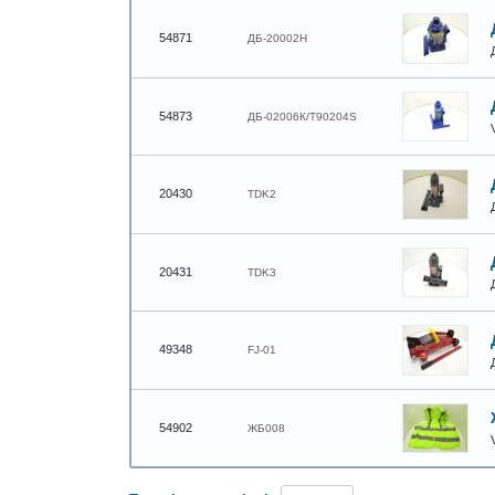
54871
ДБ-20002Н
54873
ДБ-02006К/T90204S
V
20430
TDK2
20431
TDK3
49348
FJ-01
54902
ЖБ008
V