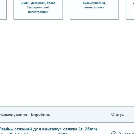
Знаки, домкрати, троса
буксирувальні,
буксирувальні,
вогнегасники
вогнегасники
Найменування і Виробник
Статус
Ремінь стяжний для вантажу+ стяжка 1t. 25mm.