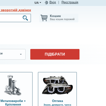
Вхід
|
Реєстрація
UA
зворотній дзвінок
Кошик
Ваш кошик порожній
ки
ПІДІБРАТИ
Оптика
Металовироби +
Кріплення
Знаки, домкрати, троса