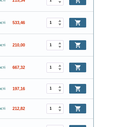
215,34
сті
533,46
сті
210,00
сті
667,32
сті
197,16
сті
212,82
сті