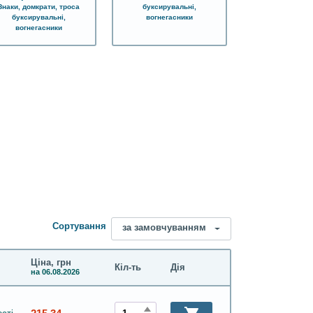
буксирувальні,
Знаки, домкрати, троса
вогнегасники
буксирувальні,
вогнегасники
Сортування
за замовчуванням
Ціна, грн
Кіл-ть
Дія
на 06.08.2026