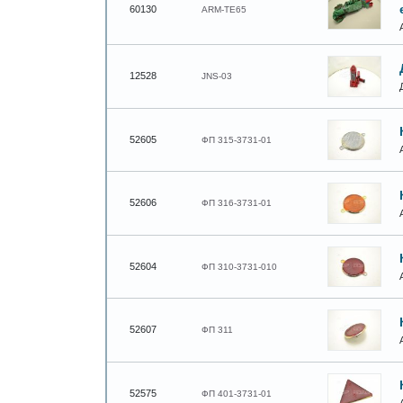
60130
ARM-TE65
12528
JNS-03
52605
ФП 315-3731-01
52606
ФП 316-3731-01
52604
ФП 310-3731-010
52607
ФП 311
52575
ФП 401-3731-01