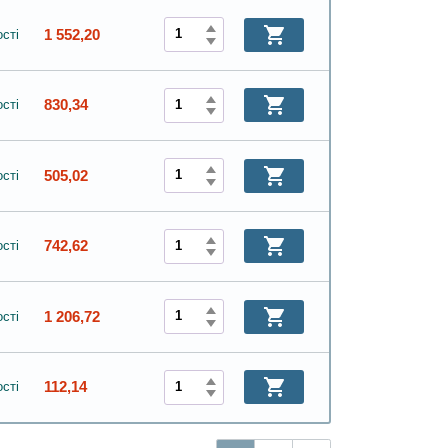
1 552,20
сті
830,34
сті
505,02
сті
742,62
сті
1 206,72
сті
112,14
сті