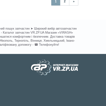
1
2
»
учний пошук запчастин ➤ Широкий вибір автозапчастин
на - Каталог запчастин VR.ZP.UA Магазин «VIRASH»
лишатися комфортним і безпечним. Доставка товарів
 Нікополь, Тернопіль, Вінниця, Хмельницький, Івано-
кваліфіковану допомогу - ☎ Телефонуйте!