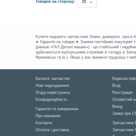
Товарів на сторінці:
25
Купити недорого запчастини Знаки, домкрати, троса б
➤ Гарантія на товари ➤ Знижки постійним покупцям! Н
(раніше «ГАЗ Деталі машин») - це стабільний і надій
здійснюється кур'єрськими службам зі складу в Запоріж
Франківськ та ін.). Якщо у вас виникли труднощі з 
Каталог запчастин
Корисна інф
Нові надходження
Вхід
Угода користувача
Реєстрація
Конфіденційність
Особистий к
Вихід
Гарантія та повернення
Заява про C
Про компанію
Контакти
Запчастини
Оплата і доставка
Запчастини 