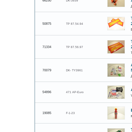
66250
DK-3939
50875
TP 87.54.94
71334
TP 87.56.97
70079
DK- TY3961
54896
471 АР-Euro
V
19085
F-1-23