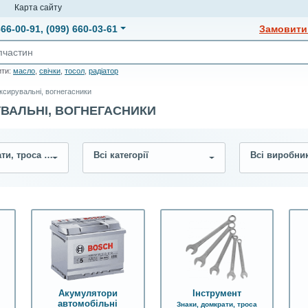
и
Карта сайту
666-00-91
,
(099) 660-03-61
Замовити 
ити:
масло
,
свічки
,
тосол
,
радіатор
ксирувальні, вогнегасники
УВАЛЬНІ, ВОГНЕГАСНИКИ
Знаки, домкрати, троса буксирувальні, вогнегасники
Всі категорії
Всі виробни
Акумулятори
Інструмент
автомобільні
Знаки, домкрати, троса