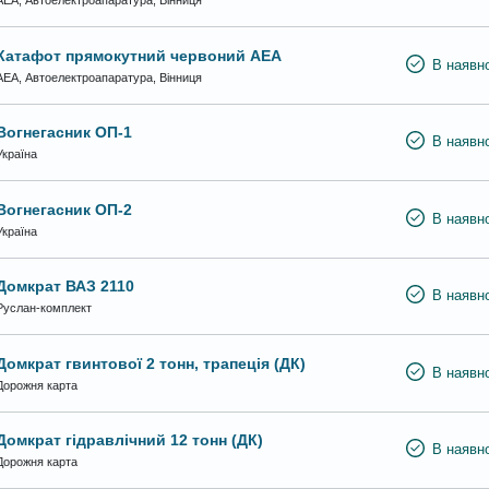
АЕА, Автоелектроапаратура, Вінниця
Катафот прямокутний червоний АЕА
В наявно
АЕА, Автоелектроапаратура, Вінниця
Вогнегасник ОП-1
В наявно
Україна
Вогнегасник ОП-2
В наявно
Україна
Домкрат ВАЗ 2110
В наявно
Руслан-комплект
Домкрат гвинтової 2 тонн, трапеція (ДК)
В наявно
Дорожня карта
Домкрат гідравлічний 12 тонн (ДК)
В наявно
Дорожня карта