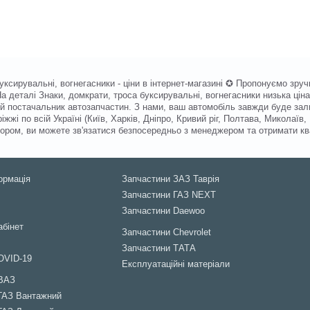
уксирувальні, вогнегасники - ціни в інтернет-магазині ✪ Пропонуємо зр
а деталі Знаки, домкрати, троса буксирувальні, вогнегасники низька ці
ний постачальник автозапчастин. З нами, ваш автомобіль завжди буде за
жі по всій Україні (Київ, Харків, Дніпро, Кривий ріг, Полтава, Миколаїв,
вибором, ви можете зв'язатися безпосередньо з менеджером та отримати 
ормація
Запчастини ЗАЗ Таврія
Запчастини ГАЗ NEXT
Запчастини Daewoo
абінет
Запчастини Chevrolet
Запчастини ТАТА
OVID-19
Експлуатаційні матеріали
 ВАЗ
ГАЗ Вантажний