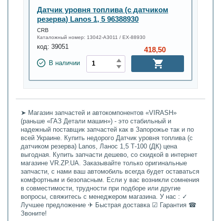
Датчик уровня топлива (с датчиком
резерва) Lanos 1, 5 96388930
CRB
Каталожный номер:
13042-А3011 / ЕХ-88930
код:
39051
418,50
В наличии
➤ Магазин запчастей и автокомпонентов «VIRASH»
(раньше «ГАЗ Детали машин») - это стабильный и
надежный поставщик запчастей как в Запорожье так и по
всей Украине. Купить недорого Датчик уровня топлива (с
датчиком резерва) Lanos, Ланос 1,5 Т-100 (ДК) цена
выгодная. Купить запчасти дешево, со скидкой в интернет
магазине VR.ZP.UA. Заказывайте только оригинальные
запчасти, с нами ваш автомобиль всегда будет оставаться
комфортным и безопасным. Если у вас возникли сомнения
в совместимости, трудности при подборе или другие
вопросы, свяжитесь с менеджером магазина. У нас : ✓
Лучшее предложение ✈ Быстрая доставка ☑ Гарантия ☎
Звоните!