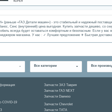
КОРЕЯ
» (раньше «ГАЗ Детали машин») - это стабильный и надежный поставщик
анос, Сенс (внутренний) цена выгодная. Купить запчасти дешево, со ск
мобиль всегда будет оставаться комфортным и безопасным. Если у вас 
енеджером магазина. У нас : ✓ Лучшее предложение ✈ Быстрая доставк
Все категории
Все произво
нформация
Запчасти ЗАЗ Таврия
Запчасти ГАЗ NEXT
Запчасти Daewoo
о COVID-19
Запчасти Chevrolet
АЗ
Запчасти ТАТА