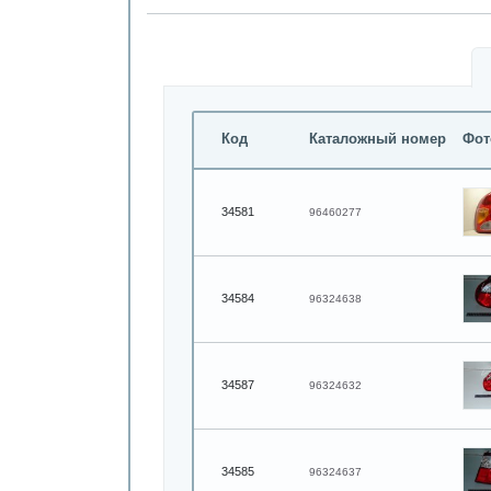
Код
Каталожный номер
Фот
34581
96460277
34584
96324638
34587
96324632
34585
96324637