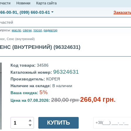
пчасти
Новинки
Карта сайта
666-00-91
,
(099) 660-03-61
Заказат
апросы:
масло
,
свечи
,
тосол
,
радиатор
нос, Сенс (внутренний)
С (ВНУТРЕННИЙ) (96324631)
Код товара:
34586
96324631
Каталожный номер:
Производитель:
КОРЕЯ
Наличие на складе:
В наличии
5%
Ваша скидка:
266,04 грн.
280,00 грн
Цена на 07.08.2026:
КУПИТЬ