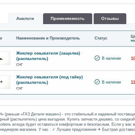
Аналоги
Применяемость
Oтзывы
Це
о
Наименование и Производитель
Статус
на
Жиклер омывателя (защелка)
1
(распылитель)
В наличии
СНГ
Жиклер омывателя (под гайку)
11
(распылитель)
В наличии
СНГ
» (раньше «ГАЗ Детали машин») - это стабильный и надежный поставщик
рный (распылитель) цена выгодная. Купить запчасти дешево, со скидкой
мобиль всегда будет оставаться комфортным и безопасным. Если у вас 
енеджером магазина. У нас : ✓ Лучшее предложение ✈ Быстрая доставк