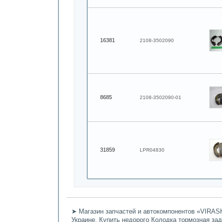
16381
2108-3502090
8685
2108-3502090-01
31859
LPR04830
➤ Магазин запчастей и автокомпонентов «VIRASH
Украине. Купить недорого Колодка тормозная зад