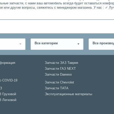
льные запчасти, с нами ваш автомобиль всегда будет оставаться комфо
ре или другие вопросы, свяжитесь с менеджером магазина. У нас : ✓ 
Все категории
Все произво
нформация
Запчасти ЗАЗ Таврия
Запчасти ГАЗ NEXT
Запчасти Daewoo
о COVID-19
Запчасти Chevrolet
АЗ
Запчасти ТАТА
З Грузовой
Эксплуатационные материалы
З Легковой