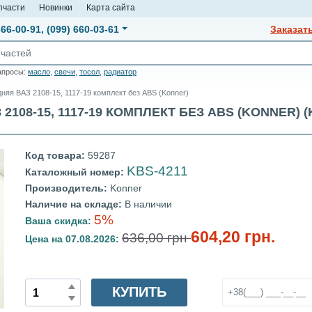
пчасти
Новинки
Карта сайта
666-00-91
,
(099) 660-03-61
Заказат
апросы:
масло
,
свечи
,
тосол
,
радиатор
няя ВАЗ 2108-15, 1117-19 комплект без ABS (Konner)
08-15, 1117-19 КОМПЛЕКТ БЕЗ ABS (KONNER) (K
Код товара:
59287
KBS-4211
Каталожный номер:
Производитель:
Konner
Наличие на складе:
В наличии
5%
Ваша скидка:
604,20 грн.
636,00 грн
Цена на 07.08.2026:
КУПИТЬ