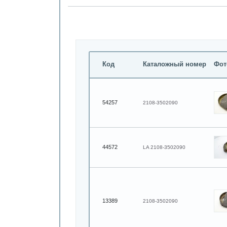
Код
Каталожный номер
Фот
54257
2108-3502090
44572
LA 2108-3502090
13389
2108-3502090