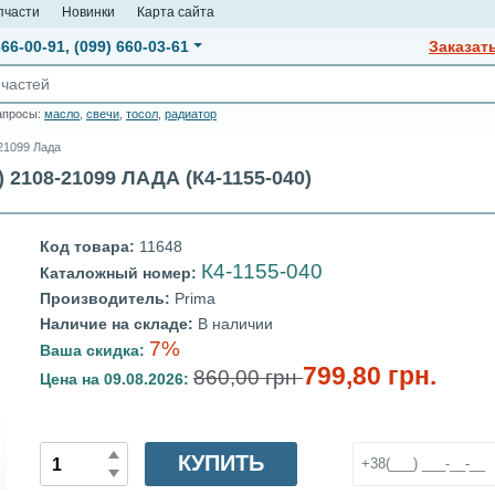
пчасти
Новинки
Карта сайта
666-00-91
,
(099) 660-03-61
Заказат
апросы:
масло
,
свечи
,
тосол
,
радиатор
21099 Лада
108-21099 ЛАДА (К4-1155-040)
Код товара:
11648
К4-1155-040
Каталожный номер:
Производитель:
Prima
Наличие на складе:
В наличии
7%
Ваша скидка:
799,80 грн.
860,00 грн
Цена на 09.08.2026:
КУПИТЬ