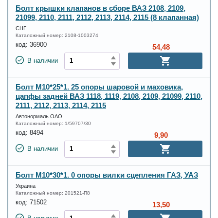
Болт крышки клапанов в сборе ВАЗ 2108, 2109,
21099, 2110, 2111, 2112, 2113, 2114, 2115 (8 клапанная)
СНГ
Каталожный номер:
2108-1003274
код:
36900
54,48
В наличии
Болт М10*25*1. 25 опоры шаровой и маховика,
цапфы задней ВАЗ 1118, 1119, 2108, 2109, 21099, 2110,
2111, 2112, 2113, 2114, 2115
Автонормаль ОАО
Каталожный номер:
1/59707/30
код:
8494
9,90
В наличии
Болт М10*30*1. 0 опоры вилки сцепления ГАЗ, УАЗ
Украина
Каталожный номер:
201521-П8
код:
71502
13,50