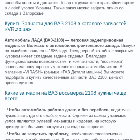
способы оплаты и доставки. Товар отгружается в кратчайшие сроки
в любой уголок Украины. Также заказ можно забрать лично со
склада в Запорожье.
Купить Запчасти для ВАЗ 2108 в каталоге запчастей
«VR.zp.ua»
Автомобиль ЛАДА (ВАЗ-2108) — легковая заднеприводная
модель от Волжского автомобилестроительного завода.
Выпуск
автомобиля начался в 1986 году. Трехдверный хэтчбек с закрытым
кузовом имеет складные задние сиденья. Благодаря
функциональным возможностям и компактности, “восьмерка”
завоевала популярность у отечественных автомобилистов. В
магазине «VIRASH» (раньше «ГАЗ Детали машин») Вы можете
подобрать и купить качественные запчасти ВАЗ 2108, цена от
производителя.
Какие запчасти на ВАЗ восьмерка 2108 нужны чаще
всего
-
Чтобы автомобиль работал долго и без перебоев,
водителю
нужно знать где его слабые места. Одними из самых уязвимых
узлов являются рулевой механизм и ходовая, на которую
приходятся большие нагрузки при езде на скорости.
-
Чтобы не запустить проблему,
необходимо своевременно
проходить техобслуживание. Для этого понадобятся качественные