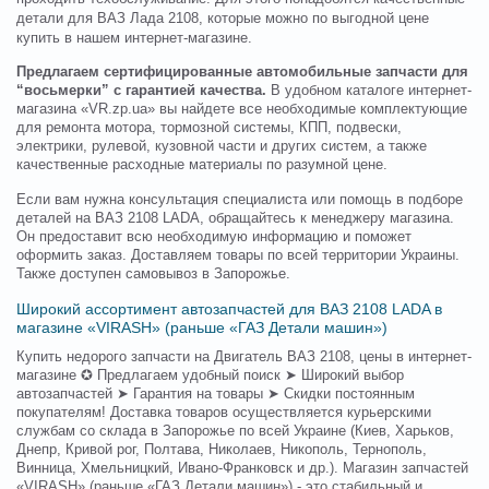
детали для ВАЗ Лада 2108, которые можно по выгодной цене
купить в нашем интернет-магазине.
Предлагаем сертифицированные автомобильные запчасти для
“восьмерки” с гарантией качества.
В удобном каталоге интернет-
магазина «VR.zp.ua» вы найдете все необходимые комплектующие
для ремонта мотора, тормозной системы, КПП, подвески,
электрики, рулевой, кузовной части и других систем, а также
качественные расходные материалы по разумной цене.
Если вам нужна консультация специалиста или помощь в подборе
деталей на ВАЗ 2108 LADA, обращайтесь к менеджеру магазина.
Он предоставит всю необходимую информацию и поможет
оформить заказ. Доставляем товары по всей территории Украины.
Также доступен самовывоз в Запорожье.
Широкий ассортимент автозапчастей для ВАЗ 2108 LADA в
магазине «VIRASH» (раньше «ГАЗ Детали машин»)
Купить недорого запчасти на Двигатель ВАЗ 2108, цены в интернет-
магазине ✪ Предлагаем удобный поиск ➤ Широкий выбор
автозапчастей ➤ Гарантия на товары ➤ Скидки постоянным
покупателям! Доставка товаров осуществляется курьерскими
службам со склада в Запорожье по всей Украине (Киев, Харьков,
Днепр, Кривой рог, Полтава, Николаев, Никополь, Тернополь,
Винница, Хмельницкий, Ивано-Франковск и др.). Магазин запчастей
«VIRASH» (раньше «ГАЗ Детали машин») - это стабильный и