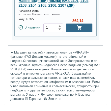
Насос водяной (помпа) ВАЗ 2101, 2102,
2103, 2104, 2105, 2106, 2107 (ДК)
Дорожная карта
Каталожный номер:
2101-1307011
код:
16327
364,14
В наличии
➤ Магазин запчастей и автокомпонентов «VIRASH»
(раньше «ГАЗ Детали машин») - это стабильный и
надежный поставщик запчастей как в Запорожье так и по
всей Украине. Купить недорого Насос водяной (помпа) ВАЗ
2101 (Hort) цена выгодная. Купить запчасти дешево, со
скидкой в интернет магазине VR.ZP.UA. Заказывайте
только оригинальные запчасти, с нами ваш автомобиль
всегда будет оставаться комфортным и безопасным. Если
у вас возникли сомнения в совместимости, трудности при
подборе или другие вопросы, свяжитесь с менеджером
магазина. У нас : ✓ Лучшее предложение ✈ Быстрая
доставка ☑ Гарантия ☎ Звоните!