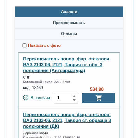
Аналоги
Применяемость
Oтзывы
Показать с фото
Переключатель повор. фар. стеклооч.
ВАЗ 2103-06, 2121, Таврия ст. обр. 3
положения (Автоарматура)
СНГ
Каталожный номер:
2213.3769
код:
13469
534,90
В наличии
Переключатель повор. фар. стеклооч.
ВАЗ 2103-06, 2121, Таврия ст. образца 3
положения (ДК)
Дорожная карта
Каталожный номер:
2105-3709310-30