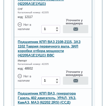
(42205А1Е1УШ1)
СНГ
Каталожный номер:
42205
код:
12117
Уточните у
менеджера
Нет в
наличии
Подшипник КПП ВАЗ 2108-2115, ЗАЗ
1102 Таврия первичного вала, ЗИЛ
коробки отбора мощности
(42205А1Е1УШ1) ВВС
Импорт
Каталожный номер:
42205
код:
48932
Уточните у
менеджера
Нет в
наличии
Подшипник КПП ВАЗ, генератора
Газель 402 двигатель, УРАЛ, УАЗ,
КамАЗ, МАЗ (62202 2RS) (ССД)