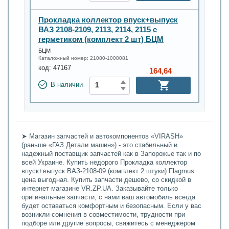
Прокладка коллектор впуск+выпуск
ВАЗ 2108-2109, 2113, 2114, 2115 с
герметиком (комплект 2 шт) БЦМ
БЦМ
Каталожный номер:
21080-1008081
код:
47167
164,64
В наличии
➤ Магазин запчастей и автокомпонентов «VIRASH»
(раньше «ГАЗ Детали машин») - это стабильный и
надежный поставщик запчастей как в Запорожье так и по
всей Украине. Купить недорого Прокладка коллектор
впуск+выпуск ВАЗ-2108-09 (комплект 2 штуки) Flagmus
цена выгодная. Купить запчасти дешево, со скидкой в
интернет магазине VR.ZP.UA. Заказывайте только
оригинальные запчасти, с нами ваш автомобиль всегда
будет оставаться комфортным и безопасным. Если у вас
возникли сомнения в совместимости, трудности при
подборе или другие вопросы, свяжитесь с менеджером