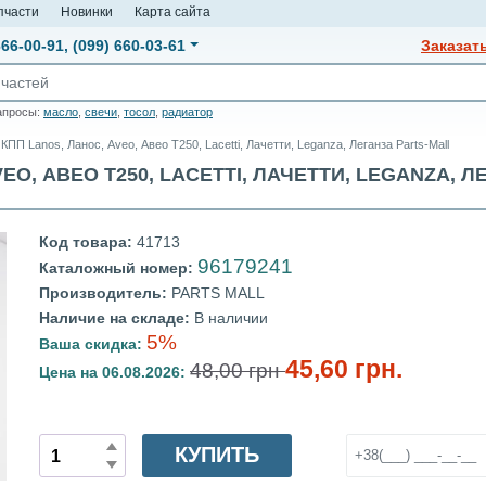
пчасти
Новинки
Карта сайта
666-00-91
,
(099) 660-03-61
Заказат
апросы:
масло
,
свечи
,
тосол
,
радиатор
КПП Lanos, Ланос, Aveo, Авео Т250, Lacetti, Лачетти, Leganza, Леганза Parts-Mall
O, АВЕО Т250, LACETTI, ЛАЧЕТТИ, LEGANZA, ЛЕ
Код товара:
41713
96179241
Каталожный номер:
Производитель:
PARTS MALL
Наличие на складе:
В наличии
5%
Ваша скидка:
45,60 грн.
48,00 грн
Цена на 06.08.2026:
КУПИТЬ