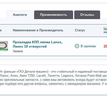
Аналоги
Применяемость
Oтзывы
Це
о
Наименование и Производитель
Статус
на
Прокладка КПП лючка Lanos,
2
Ланос 10 отверстий
В наличии
Украина
» (раньше «ГАЗ Детали машин») - это стабильный и надежный поставщик
анос, Aveo, Авео Т250, Lacetti, Лачетти, Leganza, Леганза Parts-Mall ц
ько оригинальные запчасти, с нами ваш автомобиль всегда будет остава
при подборе или другие вопросы, свяжитесь с менеджером магазина. У 