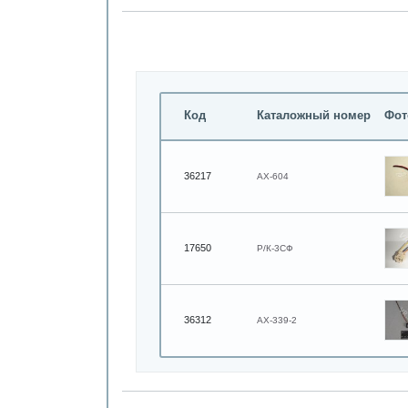
Код
Каталожный номер
Фот
36217
АХ-604
17650
Р/К-3СФ
36312
АХ-339-2