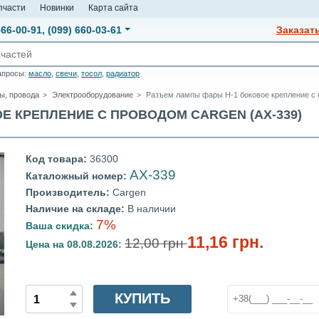
пчасти
Новинки
Карта сайта
666-00-91
,
(099) 660-03-61
Заказат
апросы:
масло
,
свечи
,
тосол
,
радиатор
ы, провода
Электрооборудование
Разъем лампы фары Н-1 боковое крепление с
Е КРЕПЛЕНИЕ С ПРОВОДОМ CARGEN (АХ-339)
Код товара:
36300
АХ-339
Каталожный номер:
Производитель:
Cargen
Наличие на складе:
В наличии
7%
Ваша скидка:
11,16 грн.
12,00 грн
Цена на 08.08.2026:
КУПИТЬ