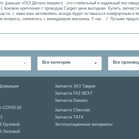
» (раньше «ГАЗ Детали машин») - это стабильный и надежный поставщик
 боковое крепление с проводом Cargen цена выгодная. Купить запчасти
части, с нами ваш автомобиль всегда будет оставаться комфортным и б
гие вопросы, свяжитесь с менеджером магазина. У нас : ✓ Лучшее пред
Все категории
Все произво
нформация
Запчасти ЗАЗ Таврия
Запчасти ГАЗ NEXT
Запчасти Daewoo
о COVID-19
Запчасти Chevrolet
АЗ
Запчасти ТАТА
З Грузовой
Эксплуатационные материалы
З Легковой