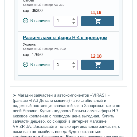
Cargen
Каталожный номер:
АХ-339
код:
36300
11,16
В наличии
Разъем лампы фары Н-4 с проводом
Украина
Каталожный номер:
Р/К-3СФ
код:
17650
12,18
В наличии
➤ Магазин запчастей и автокомпонентов «VIRASH»
(раньше «ГАЗ Детали машин») - это стабильный и
надежный поставщик запчастей как в Запорожье так и по
всей Украине. Купить недорого Разъем лампы фары Н-7
боковое крепление с проводом цена выгодная. Купить
запчасти дешево, со скидкой в интернет магазине
VR.ZP.UA. Заказывайте только оригинальные запчасти, с
нами ваш автомобиль всегда будет оставаться
комфортным и безопасным. Если у вас возникли сомнения