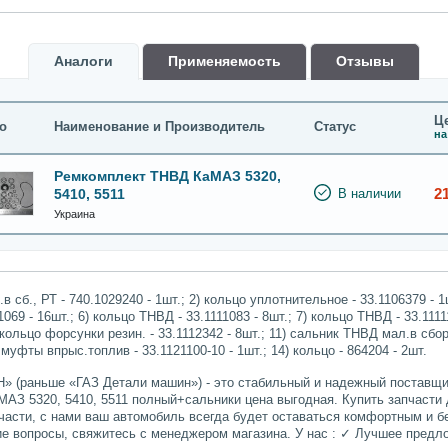
Аналоги
Применяемость
Oтзывы
Це
о
Наименование и Производитель
Статус
на
Ремкомплект ТНВД КаМАЗ 5320,
2
5410, 5511
В наличии
Украина
сб., РТ - 740.1029240 - 1шт.; 2) кольцо уплотнительное - 33.1106379 - 1ш
069 - 16шт.; 6) кольцо ТНВД - 33.1111083 - 8шт.; 7) кольцо ТНВД - 33.11111
 кольцо форсунки резин. - 33.1112342 - 8шт.; 11) сальник ТНВД мал.в сбор
 муфты впрыс.топлив - 33.1121100-10 - 1шт.; 14) кольцо - 864204 - 2шт.
» (раньше «ГАЗ Детали машин») - это стабильный и надежный поставщик
АЗ 5320, 5410, 5511 полный+сальники цена выгодная. Купить запчасти д
части, с нами ваш автомобиль всегда будет оставаться комфортным и б
гие вопросы, свяжитесь с менеджером магазина. У нас : ✓ Лучшее пред