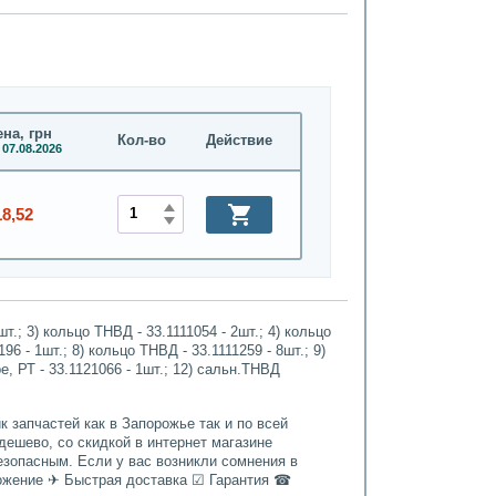
на, грн
Кол-во
Действие
 07.08.2026
18,52
т.; 3) кольцо ТНВД - 33.1111054 - 2шт.; 4) кольцо
96 - 1шт.; 8) кольцо ТНВД - 33.1111259 - 8шт.; 9)
е, РТ - 33.1121066 - 1шт.; 12) сальн.ТНВД
 запчастей как в Запорожье так и по всей
ешево, со скидкой в интернет магазине
езопасным. Если у вас возникли сомнения в
ложение ✈ Быстрая доставка ☑ Гарантия ☎