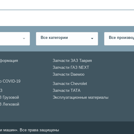
Все категории
Все произво
нформация
Запчасти ЗАЗ Таврия
Запчасти ГАЗ NEXT
Запчасти Daewoo
о COVID-19
Запчасти Chevrolet
АЗ
Запчасти ТАТА
З Грузовой
Эксплуатационные материалы
З Легковой
али машин». Все права защищены