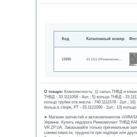
Код
Каталожный номер
Фот
13290
33.1111-0/Ремкомплект 34Р
О товаре:
Комплектность: 1) сальн.ТНВД и к/мах.в 
ТНВД - 33.1111058 - 4шт.; 5) кольцо ТНВД - 33.1111
кольцо трубки отв.масла - 740.1111578 - 2шт.; 10)
больш.в сборе, РТ - 33.1121090 - 1шт.; 13) кольцо
➤ Магазин запчастей и автокомпонентов «VIRASH
Украине. Купить недорого Ремкомплект ТНВД КАМ
VR.ZP.UA. Заказывайте только оригинальные зап
совместимости, трудности при подборе или дру