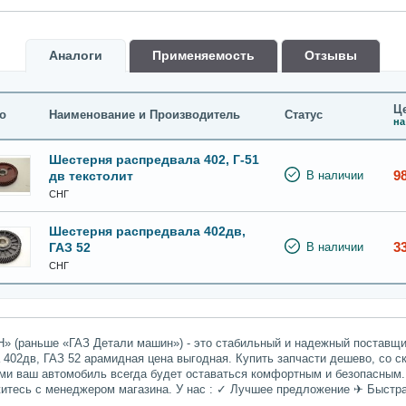
Аналоги
Применяемость
Oтзывы
Це
о
Наименование и Производитель
Статус
на
Шестерня распредвала 402, Г-51
9
дв текстолит
В наличии
СНГ
Шестерня распредвала 402дв,
3
ГАЗ 52
В наличии
СНГ
» (раньше «ГАЗ Детали машин») - это стабильный и надежный поставщик
402дв, ГАЗ 52 арамидная цена выгодная. Купить запчасти дешево, со с
ами ваш автомобиль всегда будет оставаться комфортным и безопасным.
житесь с менеджером магазина. У нас : ✓ Лучшее предложение ✈ Быстр