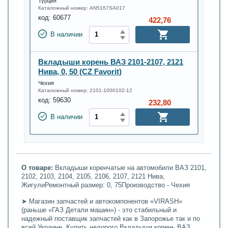
Турция
Каталожный номер:
AN5167SA017
код:
60677
422,76
В наличии
Вкладыши корень ВАЗ 2101-2107, 2121
Нива, 0, 50 (CZ Favorit)
Чехия
Каталожный номер:
2101-1000102-12
код:
59630
232,80
В наличии
О товаре:
Вкладыши коренчатые на автомобили ВАЗ 2101,
2102, 2103, 2104, 2105, 2106, 2107, 2121 Нива,
ЖигулиРемонтный размер: 0, 75Производство - Чехия
➤ Магазин запчастей и автокомпонентов «VIRASH»
(раньше «ГАЗ Детали машин») - это стабильный и
надежный поставщик запчастей как в Запорожье так и по
всей Украине. Купить недорого Вкладыши корень ВАЗ