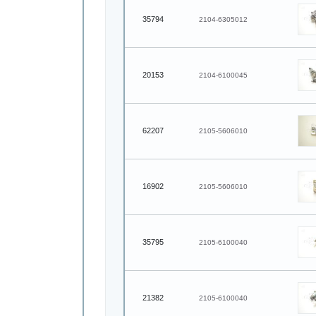
35794
2104-6305012
20153
2104-6100045
62207
2105-5606010
16902
2105-5606010
35795
2105-6100040
21382
2105-6100040