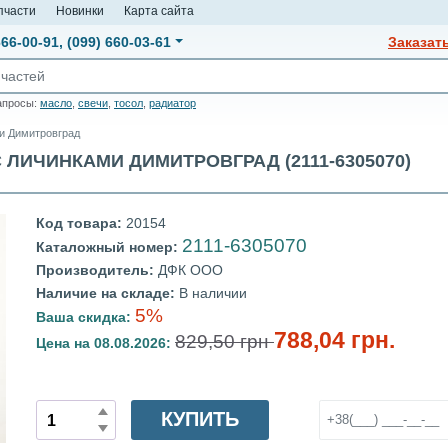
пчасти
Новинки
Карта сайта
666-00-91
,
(099) 660-03-61
Заказат
апросы:
масло
,
свечи
,
тосол
,
радиатор
ми Димитровград
С ЛИЧИНКАМИ ДИМИТРОВГРАД (2111-6305070)
Код товара:
20154
2111-6305070
Каталожный номер:
Производитель:
ДФК ООО
Наличие на складе:
В наличии
5%
Ваша скидка:
788,04 грн.
829,50 грн
Цена на 08.08.2026:
КУПИТЬ