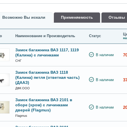
Возможно Вы искали
Применяемость
Oтзывы
Це
о
Наименование и Производитель
Статус
на
Замок багажника ВАЗ 1117, 1119
7
(Калина) с личинками
В наличии
СНГ
Замок багажника ВАЗ 1118
(Калина) петля (ответная часть)
3
В наличии
(ДААЗ)
ДФК ООО
Замок багажника ВАЗ 2101 в
сборе (хром) с личинками
2
В наличии
дверей (Flagmus)
Flagmus