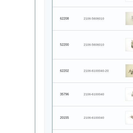
62208
2106-5606010
52200
2106-5606010
62202
2106-6100040-20
35796
2106-6100040
20155
2106-6100040