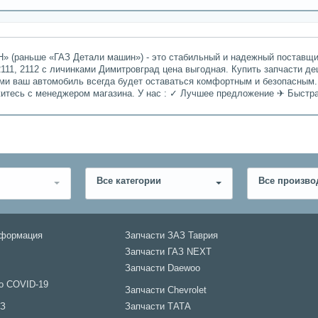
» (раньше «ГАЗ Детали машин») - это стабильный и надежный поставщик
111, 2112 с личинками Димитровград цена выгодная. Купить запчасти де
ами ваш автомобиль всегда будет оставаться комфортным и безопасным.
житесь с менеджером магазина. У нас : ✓ Лучшее предложение ✈ Быстр
Все категории
Все произво
нформация
Запчасти ЗАЗ Таврия
Запчасти ГАЗ NEXT
Запчасти Daewoo
о COVID-19
Запчасти Chevrolet
АЗ
Запчасти ТАТА