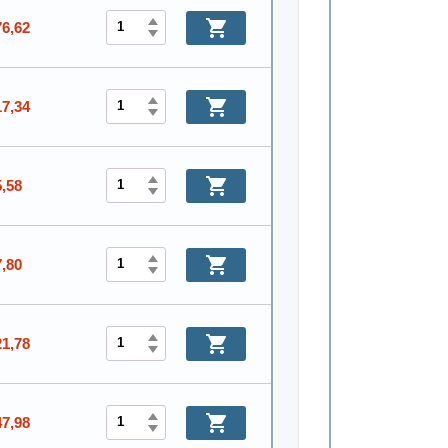
76,62
17,34
5,58
7,80
21,78
47,98