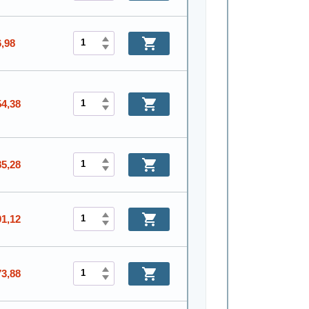
6,98
54,38
85,28
91,12
73,88