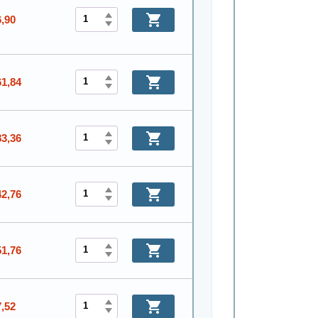
6,90
61,84
83,36
42,76
51,76
7,52