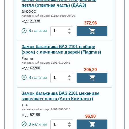
петля (ответная часть) (ДААЗ)
ДФК ООО
Каталожный номер:
11180-560606420
код:
21338
372,96
В наличии
Замок багажника ВАЗ 2101 в сборе
(хром) с личинками дверей (Flagmus)
Flagmus
Каталожный номер:
2101-6100045
код:
62200
205,20
В наличии
Замок багажника ВАЗ 2101 механизм
защелка+планка (Авто Комплект)
ТЗА
Каталожный номер:
2101-5606010
код:
52199
96,90
В наличии