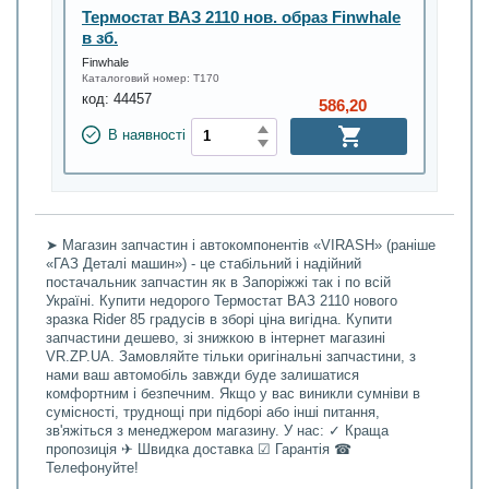
Термостат ВАЗ 2110 нов. образ Finwhale
в зб.
Finwhale
Каталоговий номер:
T170
код:
44457
586,20
В наявності
➤ Магазин запчастин і автокомпонентів «VIRASH» (раніше
«ГАЗ Деталі машин») - це стабільний і надійний
постачальник запчастин як в Запоріжжі так і по всій
Україні. Купити недорого Термостат ВАЗ 2110 нового
зразка Rider 85 градусів в зборі ціна вигідна. Купити
запчастини дешево, зі знижкою в інтернет магазині
VR.ZP.UA. Замовляйте тільки оригінальні запчастини, з
нами ваш автомобіль завжди буде залишатися
комфортним і безпечним. Якщо у вас виникли сумніви в
сумісності, труднощі при підборі або інші питання,
зв'яжіться з менеджером магазину. У нас: ✓ Краща
пропозиція ✈ Швидка доставка ☑ Гарантія ☎
Телефонуйте!