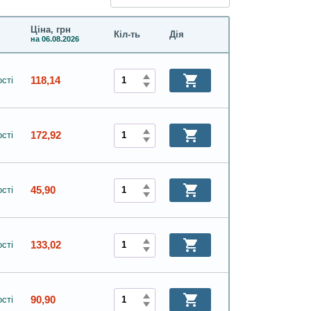
Ціна, грн
Кіл-ть
Дія
на 06.08.2026
118,14
сті
172,92
сті
45,90
сті
133,02
сті
90,90
сті