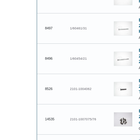
8497
1/60461/31
8496
1/60454/21
8526
2101-1004062
14535
2101-1007075/76