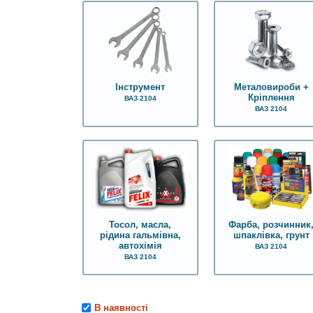
Інструмент
Металовироби +
Кріплення
ВАЗ 2104
ВАЗ 2104
Тосол, масла,
Фарба, розчинник
рідина гальмівна,
шпаклівка, грунт
автохімія
ВАЗ 2104
ВАЗ 2104
В наявності