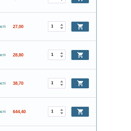
27,00
сті
28,80
сті
38,70
сті
644,40
сті