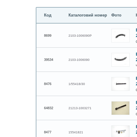
Код
Каталоговий номер
Фото
8699
2103-1006090Р
39534
2103-1006090
8476
1/55418/30
64832
21213-1003271
8477
15541821