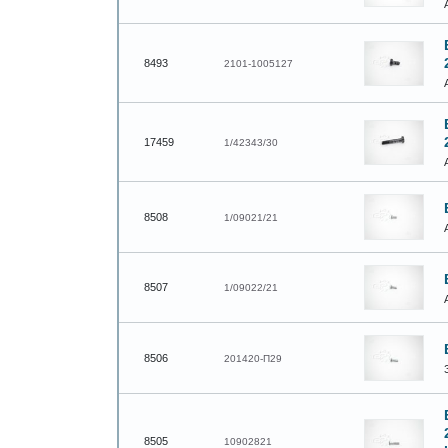
8493
2101-1005127
17459
1/42343/30
8508
1/09021/21
8507
1/09022/21
8506
201420-П29
8505
10902821