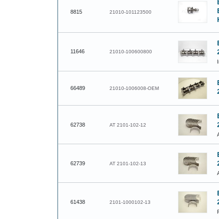
8815
21010-101123500
11646
21010-100600800
66489
21010-1006008-OEM
62738
AT 2101-102-12
62739
AT 2101-102-13
61438
2101-1000102-13