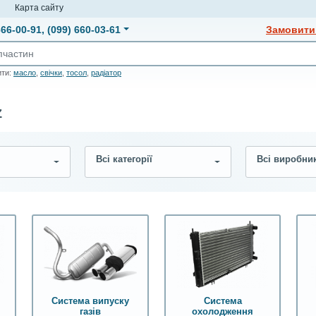
и
Карта сайту
666-00-91
,
(099) 660-03-61
Замовити 
ити:
масло
,
свічки
,
тосол
,
радіатор
Z
Всі категорії
Всі виробни
я
Система випуску
Система
газів
охолодження