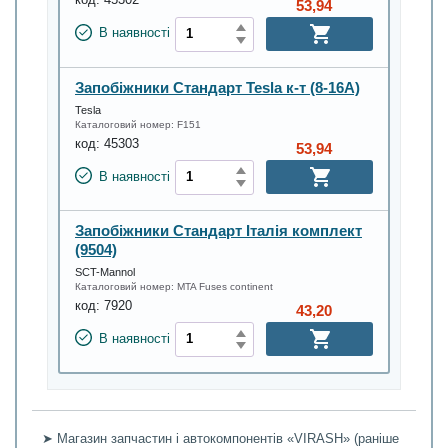
код:
45302
53,94
В наявності
Запобіжники Стандарт Tesla к-т (8-16A)
Tesla
Каталоговий номер:
F151
код:
45303
53,94
В наявності
Запобіжники Стандарт Італія комплект
(9504)
SCT-Mannol
Каталоговий номер:
MTA Fuses continent
код:
7920
43,20
В наявності
➤ Магазин запчастин і автокомпонентів «VIRASH» (раніше