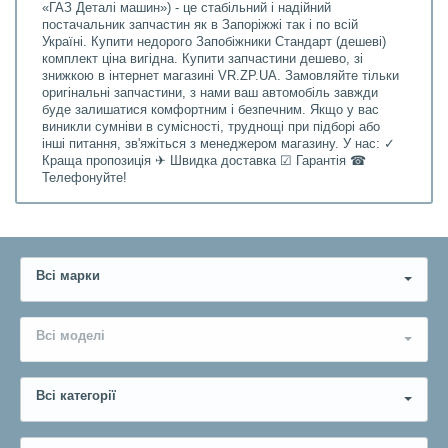
«ГАЗ Деталі машин») - це стабільний і надійний
постачальник запчастин як в Запоріжжі так і по всій
Україні. Купити недорого Запобіжники Стандарт (дешеві)
комплект ціна вигідна. Купити запчастини дешево, зі
знижкою в інтернет магазині VR.ZP.UA. Замовляйте тільки
оригінальні запчастини, з нами ваш автомобіль завжди
буде залишатися комфортним і безпечним. Якщо у вас
виникли сумніви в сумісності, труднощі при підборі або
інші питання, зв'яжіться з менеджером магазину. У нас: ✓
Краща пропозиція ✈ Швидка доставка ☑ Гарантія ☎
Телефонуйте!
Всі марки
Всі моделі
Всі категорії