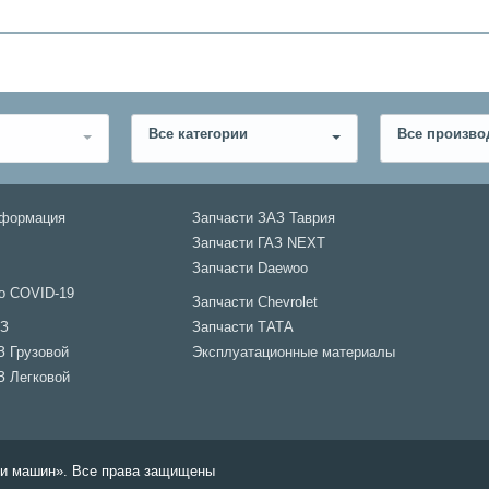
Все категории
Все произво
нформация
Запчасти ЗАЗ Таврия
Запчасти ГАЗ NEXT
Запчасти Daewoo
о COVID-19
Запчасти Chevrolet
АЗ
Запчасти ТАТА
З Грузовой
Эксплуатационные материалы
З Легковой
али машин». Все права защищены